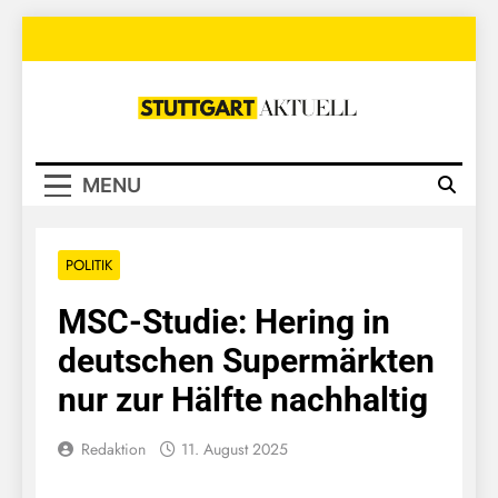
Skip
to
content
Stuttgart
Aktuell
MENU
POLITIK
MSC-Studie: Hering in
deutschen Supermärkten
nur zur Hälfte nachhaltig
Redaktion
11. August 2025