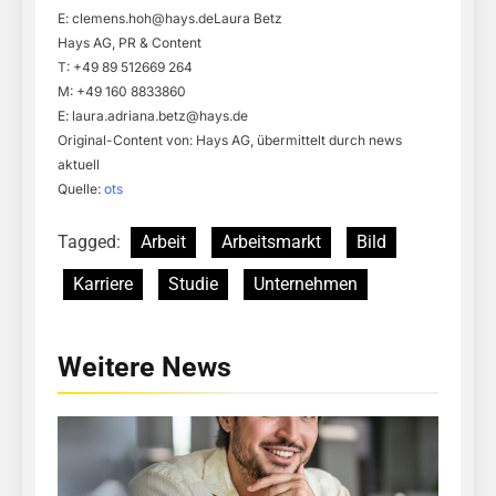
E:
clemens.hoh@hays.deLaura
Betz
Hays AG, PR & Content
T: +49 89 512669 264
M: +49 160 8833860
E:
laura.adriana.betz@hays.de
Original-Content von: Hays AG, übermittelt durch news
aktuell
Quelle:
ots
Tagged:
Arbeit
Arbeitsmarkt
Bild
Karriere
Studie
Unternehmen
Weitere News