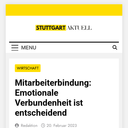
Skip
to
content
Stuttgart
Aktuell
MENU
WIRTSCHAFT
Mitarbeiterbindung:
Emotionale
Verbundenheit ist
entscheidend
Redaktion
20. Februar 2023