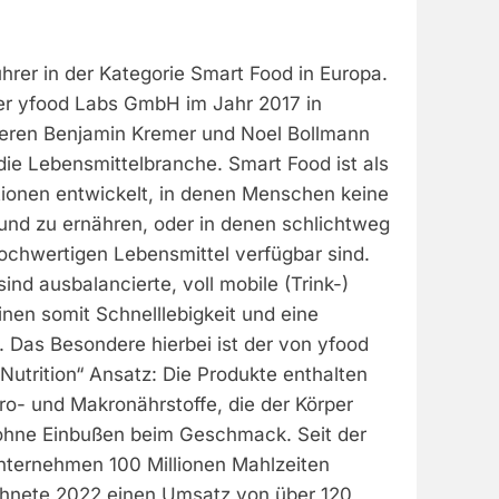
ührer in der Kategorie Smart Food in Europa.
er yfood Labs GmbH im Jahr 2017 in
eren Benjamin Kremer und Noel Bollmann
die Lebensmittelbranche. Smart Food ist als
ationen entwickelt, in denen Menschen keine
sund zu ernähren, oder in denen schlichtweg
ochwertigen Lebensmittel verfügbar sind.
ind ausbalancierte, voll mobile (Trink-)
nen somit Schnelllebigkeit und eine
 Das Besondere hierbei ist der von yfood
Nutrition“ Ansatz: Die Produkte enthalten
kro- und Makronährstoffe, die der Körper
 ohne Einbußen beim Geschmack. Seit der
ternehmen 100 Millionen Mahlzeiten
chnete 2022 einen Umsatz von über 120