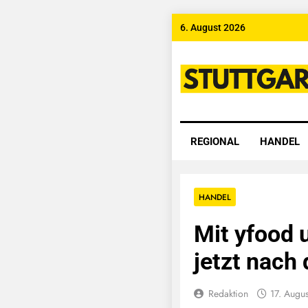
Skip
6. August 2026
to
content
Stuttgart
REGIONAL
HANDEL
HANDEL
Mit yfood 
jetzt nach
Redaktion
17. Augu