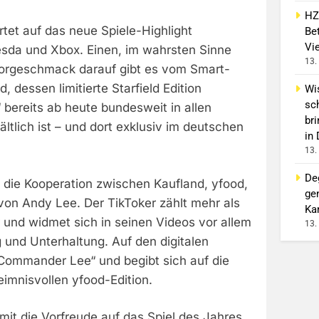
HZ
tet auf das neue Spiele-Highlight
Bet
Vi
hesda und Xbox. Einen, im wahrsten Sinne
13.
orgeschmack darauf gibt es vom Smart-
, dessen limitierte Starfield Edition
Wi
sc
bereits ab heute bundesweit in allen
br
ältlich ist – und dort exklusiv im deutschen
in
13.
De
 die Kooperation zwischen Kaufland, yfood,
ge
on Andy Lee. Der TikToker zählt mehr als
Ka
er und widmet sich in seinen Videos vor allem
13.
nd Unterhaltung. Auf den digitalen
„Commander Lee“ und begibt sich auf die
imnisvollen yfood-Edition.
mit die Vorfreude auf das Spiel des Jahres,