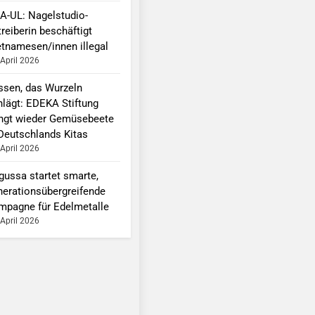
A-UL: Nagelstudio-
reiberin beschäftigt
etnamesen/innen illegal
 April 2026
ssen, das Wurzeln
hlägt: EDEKA Stiftung
ingt wieder Gemüsebeete
 Deutschlands Kitas
 April 2026
gussa startet smarte,
nerationsübergreifende
mpagne für Edelmetalle
 April 2026