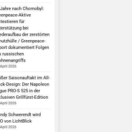
 Jahre nach Chornobyl:
eenpeace-Aktive
testieren für
terstützung bei
ederaufbau der zerstörten
hutzhülle / Greenpeace-
port dokumentiert Folgen
s russischen
ohnenangriffs
 April 2026
ißer Saisonauftakt im All-
ack-Design: Der Napoleon
gue PRO-S 525 in der
lusiven Grillfürst-Edition
 April 2026
ndy Schwerendt wird
O von LichtBlick
 April 2026