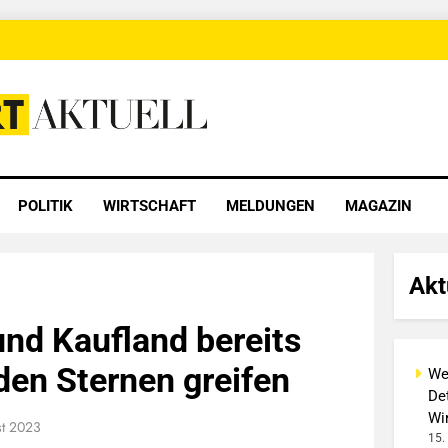
 Aktuell
POLITIK
WIRTSCHAFT
MELDUNGEN
MAGAZIN
Akt
und Kaufland bereits
 den Sternen greifen
We
Det
Wi
st 2023
15.