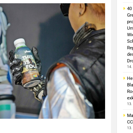
40
Gr
pro
Un
Wi
Sc
Re
de
Dr
14.
He
Bl
Ro
exk
13.
Ma
CC
13.