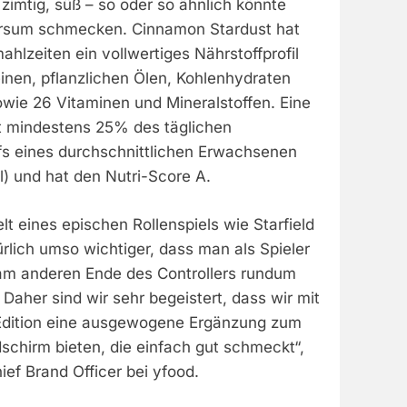
imtig, süß – so oder so ähnlich könnte
ersum schmecken. Cinnamon Stardust hat
ahlzeiten ein vollwertiges Nährstoffprofil
inen, pflanzlichen Ölen, Kohlenhydraten
owie 26 Vitaminen und Mineralstoffen. Eine
t mindestens 25% des täglichen
fs eines durchschnittlichen Erwachsenen
) und hat den Nutri-Score A.
t eines epischen Rollenspiels wie Starfield
türlich umso wichtiger, dass man als Spieler
am anderen Ende des Controllers rundum
 Daher sind wir sehr begeistert, dass wir mit
 Edition eine ausgewogene Ergänzung zum
dschirm bieten, die einfach gut schmeckt“,
ef Brand Officer bei yfood.