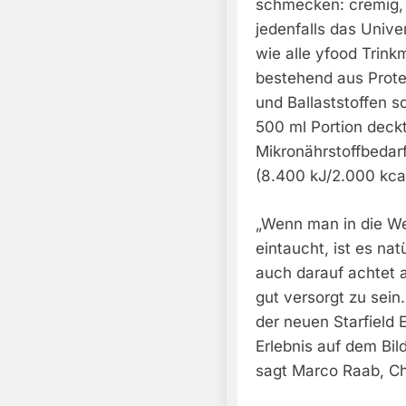
schmecken: cremig, z
jedenfalls das Univ
wie alle yfood Trinkm
bestehend aus Prote
und Ballaststoffen s
500 ml Portion deck
Mikronährstoffbedar
(8.400 kJ/2.000 kcal
„Wenn man in die Wel
eintaucht, ist es na
auch darauf achtet 
gut versorgt zu sein.
der neuen Starfield
Erlebnis auf dem Bil
sagt Marco Raab, Chi