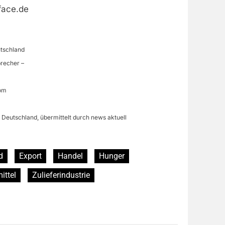
face.de
utschland
precher –
com
 Deutschland, übermittelt durch news aktuell
d
Export
Handel
Hunger
ittel
Zulieferindustrie