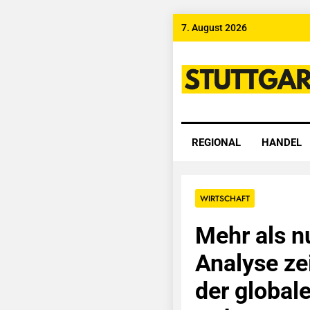
Skip
7. August 2026
to
content
Stuttgart
REGIONAL
HANDEL
WIRTSCHAFT
Mehr als n
Analyse zei
der global