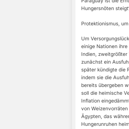
Paraguay ist die Ern
Hungersnöten steigt“
Protektionismus, um
Um Versorgungslück
einige Nationen ihre
Indien, zweitgrößter
zunächst ein Ausfuh
später kündigte die
indem sie die Ausfu
bereits übergeben w
soll die heimische V
Inflation eingedämm
von Weizenvorräten 
Ägypten, das währen
Hungerunruhen heim