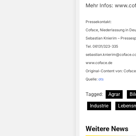
Mehr Infos: www.co
Pressekontakt:
Coface, Niederlassung in De
Sebastian Knierim – Presses
Tel. 06131/323-335
sebastian.knierim@coface.
www.coface.de
Original-Content von: Coface
Quelle:
ots
Tagged:
Agrar
Bil
Industrie
Lebensm
Weitere News