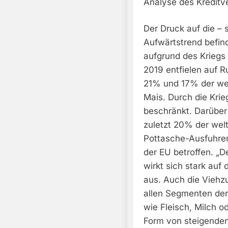
Analyse des Kreditv
Der Druck auf die – 
Aufwärtstrend befind
aufgrund des Kriegs 
2019 entfielen auf 
21% und 17% der we
Mais. Durch die Krie
beschränkt. Darüber 
zuletzt 20% der wel
Pottasche-Ausfuhren
der EU betroffen. „D
wirkt sich stark auf
aus. Auch die Viehzu
allen Segmenten der
wie Fleisch, Milch o
Form von steigenden