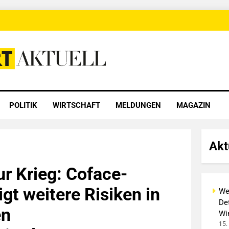
 Aktuell
POLITIK
WIRTSCHAFT
MELDUNGEN
MAGAZIN
Akt
ur Krieg: Coface-
gt weitere Risiken in
We
Det
en
Wi
15.