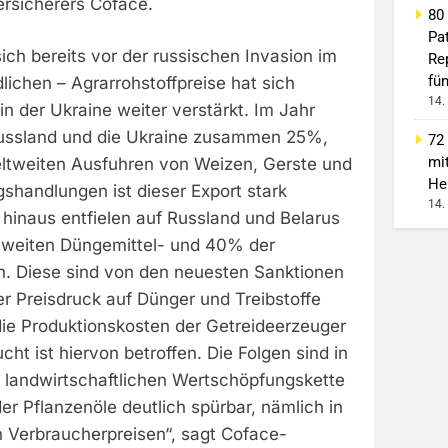
ersicherers Coface.
80
Pa
sich bereits vor der russischen Invasion im
Re
fü
lichen – Agrarrohstoffpreise hat sich
14.
in der Ukraine weiter verstärkt. Im Jahr
Russland und die Ukraine zusammen 25%,
72
mi
ltweiten Ausfuhren von Weizen, Gerste und
He
gshandlungen ist dieser Export stark
14.
hinaus entfielen auf Russland und Belarus
tweiten Düngemittel- und 40% der
. Diese sind von den neuesten Sanktionen
er Preisdruck auf Dünger und Treibstoffe
 die Produktionskosten der Getreideerzeuger
cht ist hiervon betroffen. Die Folgen sind in
 landwirtschaftlichen Wertschöpfungskette
der Pflanzenöle deutlich spürbar, nämlich in
 Verbraucherpreisen“, sagt Coface-