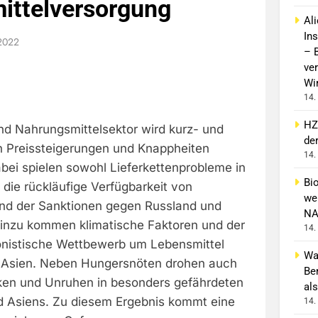
ittelversorgung
Al
In
2022
– 
ver
Wi
14.
HZ
nd Nahrungsmittelsektor wird kurz- und
de
von Preissteigerungen und Knappheiten
14.
abei spielen sowohl Lieferkettenprobleme in
Bi
 die rückläufige Verfügbarkeit von
wei
nd der Sanktionen gegen Russland und
NA
 Hinzu kommen klimatische Faktoren und der
14.
ionistische Wettbewerb um Lebensmittel
Wa
n Asien. Neben Hungersnöten drohen auch
Be
siken und Unruhen in besonders gefährdeten
als
d Asiens. Zu diesem Ergebnis kommt eine
14.