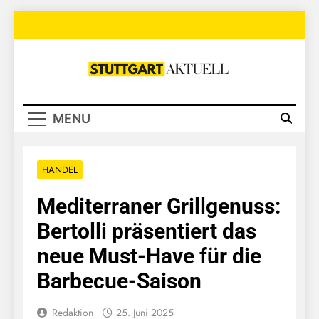
Skip
to
content
Stuttgart
Aktuell
MENU
HANDEL
Mediterraner Grillgenuss:
Bertolli präsentiert das
neue Must-Have für die
Barbecue-Saison
Redaktion
25. Juni 2025