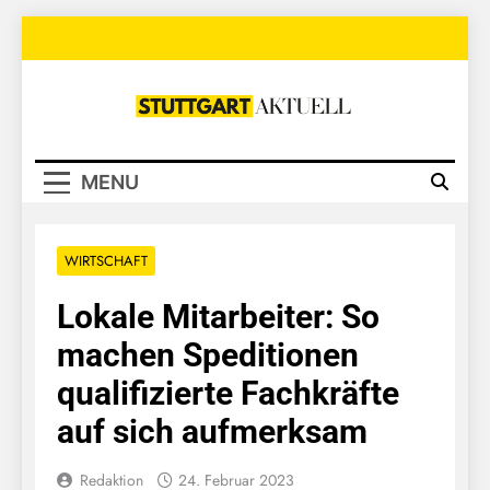
Skip
to
content
Stuttgart
Aktuell
MENU
WIRTSCHAFT
Lokale Mitarbeiter: So
machen Speditionen
qualifizierte Fachkräfte
auf sich aufmerksam
Redaktion
24. Februar 2023