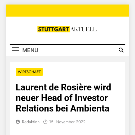
Skip
to
content
Stuttgart
Aktuell
MENU
WIRTSCHAFT
Laurent de Rosière wird
neuer Head of Investor
Relations bei Ambienta
Redaktion
15. November 2022