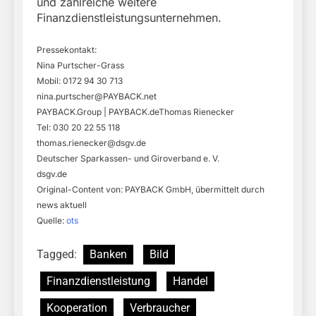
und zahlreiche weitere
Finanzdienstleistungsunternehmen.
Pressekontakt:
Nina Purtscher-Grass
Mobil: 0172 94 30 713
nina.purtscher@PAYBACK.net
PAYBACK.Group | PAYBACK.deThomas Rienecker
Tel: 030 20 22 55 118
thomas.rienecker@dsgv.de
Deutscher Sparkassen- und Giroverband e. V.
dsgv.de
Original-Content von: PAYBACK GmbH, übermittelt durch
news aktuell
Quelle:
ots
Tagged:
Banken
Bild
Finanzdienstleistung
Handel
Kooperation
Verbraucher