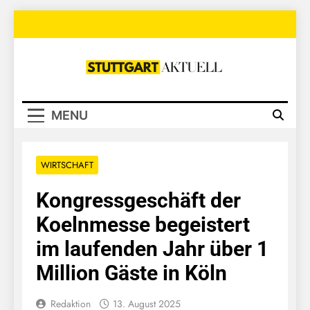
Skip
to
content
Stuttgart
Aktuell
MENU
WIRTSCHAFT
Kongressgeschäft der
Koelnmesse begeistert
im laufenden Jahr über 1
Million Gäste in Köln
Redaktion
13. August 2025