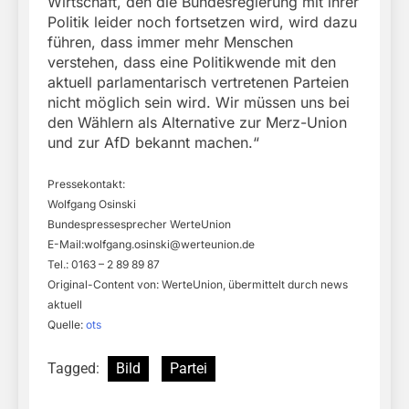
Wirtschaft, den die Bundesregierung mit ihrer
Politik leider noch fortsetzen wird, wird dazu
führen, dass immer mehr Menschen
verstehen, dass eine Politikwende mit den
aktuell parlamentarisch vertretenen Parteien
nicht möglich sein wird. Wir müssen uns bei
den Wählern als Alternative zur Merz-Union
und zur AfD bekannt machen.“
Pressekontakt:
Wolfgang Osinski
Bundespressesprecher WerteUnion
E-Mail:
wolfgang.osinski@werteunion.de
Tel.: 0163 – 2 89 89 87
Original-Content von: WerteUnion, übermittelt durch news
aktuell
Quelle:
ots
Tagged:
Bild
Partei