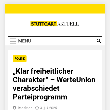
Skip
to
content
Stuttgart
Aktuell
MENU
POLITIK
„Klar freiheitlicher
Charakter“ – WerteUnion
verabschiedet
Parteiprogramm
Redaktion
3. Juli 2025