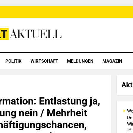
 Aktuell
POLITIK
WIRTSCHAFT
MELDUNGEN
MAGAZIN
Akt
rmation: Entlastung ja,
ng nein / Mehrheit
We
Det
häftigungschancen,
Wi
15.