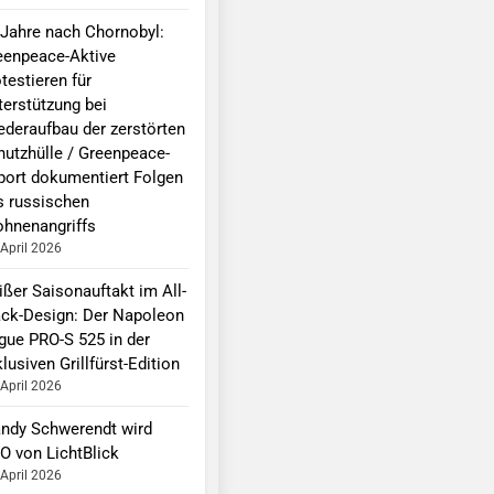
 Jahre nach Chornobyl:
eenpeace-Aktive
testieren für
terstützung bei
ederaufbau der zerstörten
hutzhülle / Greenpeace-
port dokumentiert Folgen
s russischen
ohnenangriffs
 April 2026
ißer Saisonauftakt im All-
ack-Design: Der Napoleon
gue PRO-S 525 in der
lusiven Grillfürst-Edition
 April 2026
ndy Schwerendt wird
O von LichtBlick
 April 2026