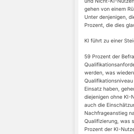
und Nicht-KI-Nutzen
gehen von einem Rüc
Unter denjenigen, di
Prozent, die dies gl
KI führt zu einer Ste
59 Prozent der Befr
Qualifikationsanford
werden, was wieder
Qualifikationsniveau 
Einsatz haben, gehen
diejenigen ohne KI-
auch die Einschätzun
Nachfrageanstieg na
Qualifizierung, was
Prozent der KI-Nutz