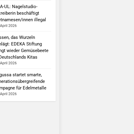
A-UL: Nagelstudio-
reiberin beschäftigt
etnamesen/innen illegal
 April 2026
ssen, das Wurzeln
hlägt: EDEKA Stiftung
ingt wieder Gemüsebeete
 Deutschlands Kitas
 April 2026
gussa startet smarte,
nerationsübergreifende
mpagne für Edelmetalle
 April 2026