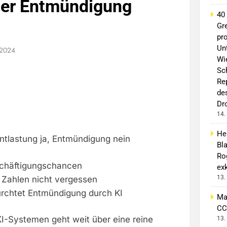
ber Entmündigung
40
Gr
pro
Un
 2024
Wi
Sc
Re
de
Dr
14.
He
ntlastung ja, Entmündigung nein
Bl
Ro
schäftigungschancen
exk
13.
 Zahlen nicht vergessen
fürchtet Entmündigung durch KI
Ma
CC
KI-Systemen geht weit über eine reine
13.