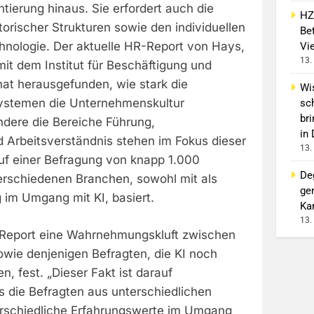
ierung hinaus. Sie erfordert auch die
HZ
orischer Strukturen sowie den individuellen
Bet
nologie. Der aktuelle HR-Report von Hays,
Vi
13.
it dem Institut für Beschäftigung und
 hat herausgefunden, wie stark die
Wi
Systemen die Unternehmenskultur
sc
br
ndere die Bereiche Führung,
in
Arbeitsverständnis stehen im Fokus dieser
13.
uf einer Befragung von knapp 1.000
De
erschiedenen Branchen, sowohl mit als
ge
 im Umgang mit KI, basiert.
Ka
13.
r Report eine Wahrnehmungskluft zwischen
wie denjenigen Befragten, die KI noch
n, fest. „Dieser Fakt ist darauf
s die Befragten aus unterschiedlichen
erschiedliche Erfahrungswerte im Umgang