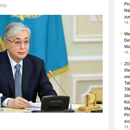
Pro
2026
Nä
zur
15.
We
Det
Wi
15.
ZO
il
un
Ta
70
St
Ki
Ma
Pr
sic
15.