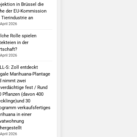
jektion in Brüssel die
he der EU-Kommission
 Tierindustrie an
 April 2026
lche Rolle spielen
ekteien in der
rtschaft?
 April 2026
LL-S: Zoll entdeckt
legale Marihuana-Plantage
d nimmt zwei
tverdächtige fest / Rund
0 Pflanzen (davon 400
ecklinge)und 30
logramm verkaufsfertiges
rihuana in einer
ivatwohnung
hergestellt
 April 2026