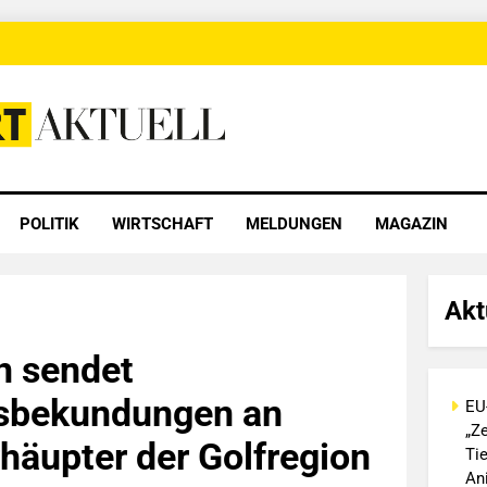
 Aktuell
POLITIK
WIRTSCHAFT
MELDUNGEN
MAGAZIN
Akt
n sendet
tsbekundungen an
EU
„Ze
häupter der Golfregion
Ti
An