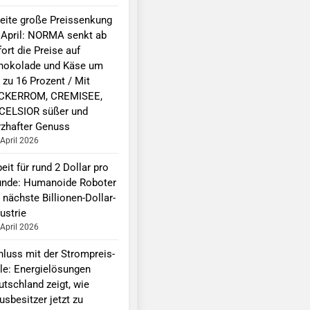
eite große Preissenkung
 April: NORMA senkt ab
ort die Preise auf
hokolade und Käse um
 zu 16 Prozent / Mit
CKERROM, CREMISEE,
CELSIOR süßer und
rzhafter Genuss
 April 2026
eit für rund 2 Dollar pro
unde: Humanoide Roboter
 nächste Billionen-Dollar-
ustrie
 April 2026
hluss mit der Strompreis-
lle: Energielösungen
utschland zeigt, wie
sbesitzer jetzt zu