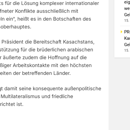
ei
ets für die Lösung komplexer internationaler
we
eter Konflikte ausschließlich mit
Ge
ln ein“, heißt es in den Botschaften des
15.
soberhauptes.
PR
Ka
r Präsident die Bereitschaft Kasachstans,
Ge
tützung für die brüderlichen arabischen
15.
Er äußerte zudem die Hoffnung auf die
ßiger Arbeitskontakte mit den höchsten
eiten der betreffenden Länder.
gt damit seine konsequente außenpolitische
, Multilateralismus und friedliche
ichtet ist.