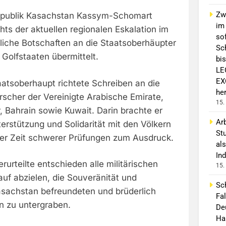
Zw
Republik Kasachstan Kassym-Schomart
im
ts der aktuellen regionalen Eskalation im
sof
iche Botschaften an die Staatsoberhäupter
Sc
Golfstaaten übermittelt.
bis
LE
EX
atsoberhaupt richtete Schreiben an die
he
rscher der Vereinigte Arabische Emirate,
15.
, Bahrain sowie Kuwait. Darin brachte er
Arb
terstützung und Solidarität mit den Völkern
St
iner Zeit schwerer Prüfungen zum Ausdruck.
als
Ind
rurteilte entschieden alle militärischen
15.
uf abzielen, die Souveränität und
Sc
Kasachstan befreundeten und brüderlich
Fa
n zu untergraben.
De
Hau