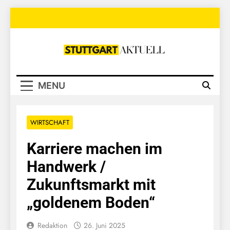
Skip
to
content
Stuttgart
Aktuell
MENU
WIRTSCHAFT
Karriere machen im
Handwerk /
Zukunftsmarkt mit
„goldenem Boden“
Redaktion
26. Juni 2025