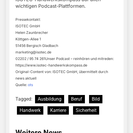
wichtigen Podcast-Plattformen.
Pressekontakt:
ISOTEC GmbH
Helen Zaunbrecher
Köttgen-Allee 1
51456 Bergisch Gladbach
marketing@isotec.de
02202 / 95 74 261Unser Podcast – reinhören und mitreden:
https://www.isotec-handwerkskompass.de
Original-Content von: ISOTEC GmbH, übermittelt durch
news aktuell
Quelle:
ots
Tagged:
Ausbildung
Beruf
Bild
Handwerk
Karriere
Sicherheit
Weitere News