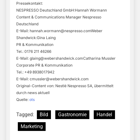
Pressekontakt:
NESPRESSO Deutschland GmbH:Hannah Wormann
Content & Communications Manager Nespresso
Deutschland
E-Mail:
hannah.wormann@nespresso.comWeber
Shandwick:Gina Laing
PR & Kommunikation
Tel.: 0176 211 46266
E-Mail:
glaing@webershandwick.comCatharina
Mussler
Corporate PR & Kommunikation
Tel.: +49 8938017942
E-Mail:
cmussler@webershandwick.com
Original-Content von: Nestlé Nespresso SA, übermittelt
durch news aktuell
Quelle:
ots
Tagged:
Bild
Gastronomie
Handel
Marketing