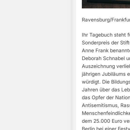
Ravensburg/Frankfurt
Ihr Tagebuch steht f
Sonderpreis der Stif
Anne Frank benannte
Deborah Schnabel u
Auszeichnung verlieh
jährigen Jubiläums e
würdigt. Die Bildung
Jahren über das Le
das Opfer der Nationa
Antisemitismus, Ra
Menschenfeindlichkei
dem 25.000 Euro ve
Berlin bei einer Fest