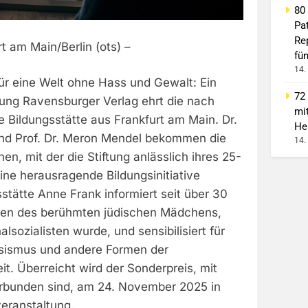
80
Pa
Re
 am Main/Berlin (ots) –
fü
14.
ür eine Welt ohne Hass und Gewalt: Ein
72
tung Ravensburger Verlag ehrt die nach
mi
 Bildungsstätte aus Frankfurt am Main. Dr.
He
nd Prof. Dr. Meron Mendel bekommen die
14.
en, mit der die Stiftung anlässlich ihres 25-
ine herausragende Bildungsinitiative
sstätte Anne Frank informiert seit über 30
ben des berühmten jüdischen Mädchens,
lsozialisten wurde, und sensibilisiert für
ssismus und andere Formen der
t. Überreicht wird der Sonderpreis, mit
rbunden sind, am 24. November 2025 in
veranstaltung.