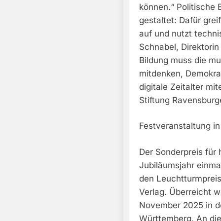
können.“ Politische 
gestaltet: Dafür gre
auf und nutzt techn
Schnabel, Direktorin
Bildung muss die mul
mitdenken, Demokrat
digitale Zeitalter m
Stiftung Ravensburge
Festveranstaltung in 
Der Sonderpreis für
Jubiläumsjahr einma
den Leuchtturmpreis
Verlag. Überreicht 
November 2025 in de
Württemberg. An die