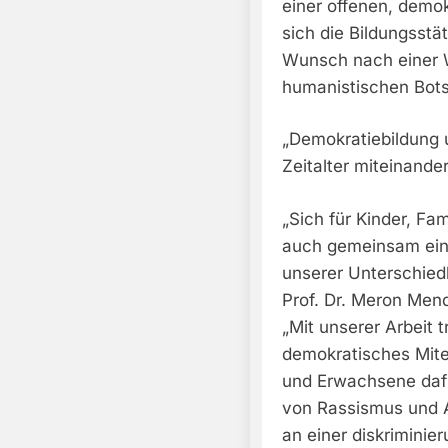
einer offenen, demok
sich die Bildungsst
Wunsch nach einer 
humanistischen Bots
„Demokratiebildung 
Zeitalter miteinande
„Sich für Kinder, Fa
auch gemeinsam eine 
unserer Unterschiedl
Prof. Dr. Meron Mend
„Mit unserer Arbeit t
demokratisches Mitei
und Erwachsene dafü
von Rassismus und A
an einer diskriminier