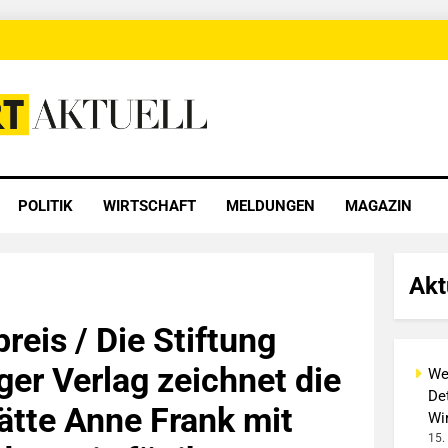
 Aktuell
POLITIK
WIRTSCHAFT
MELDUNGEN
MAGAZIN
Akt
reis / Die Stiftung
er Verlag zeichnet die
We
Det
ätte Anne Frank mit
Wi
15.