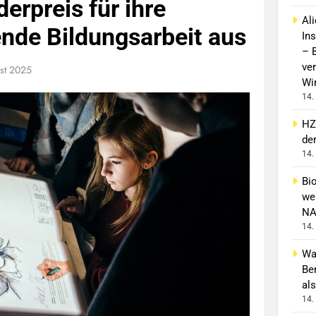
erpreis für ihre
Al
nde Bildungsarbeit aus
In
– 
ver
st 2025
Wi
14.
HZ
de
14.
Bi
wei
NA
14.
Wa
Be
als
14.