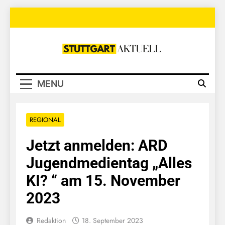
Skip
to
content
Stuttgart
Aktuell
MENU
REGIONAL
Jetzt anmelden: ARD
Jugendmedientag „Alles
KI? “ am 15. November
2023
Redaktion
18. September 2023