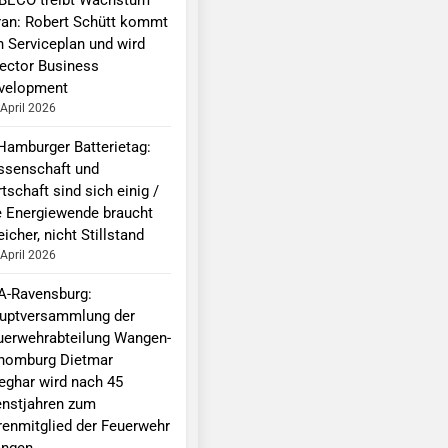
ran: Robert Schütt kommt
n Serviceplan und wird
rector Business
velopment
 April 2026
 Hamburger Batterietag:
ssenschaft und
tschaft sind sich einig /
e Energiewende braucht
icher, nicht Stillstand
 April 2026
A-Ravensburg:
uptversammlung der
uerwehrabteilung Wangen-
homburg Dietmar
leghar wird nach 45
enstjahren zum
renmitglied der Feuerwehr
ngen