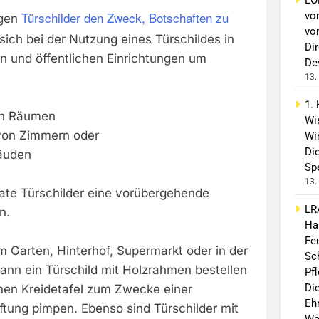
Türschilder den Zweck, Botschaften zu
vo
lgen
vo
sich bei der Nutzung eines Türschildes in
Di
 und öffentlichen Einrichtungen um
De
13.
1.
on Räumen
Wi
von Zimmern oder
Wir
Di
äuden
Spe
13.
vate Türschilder eine vorübergehende
LR
n.
Ha
Fe
im Garten, Hinterhof, Supermarkt oder in der
Sc
kann ein Türschild mit Holzrahmen bestellen
Pf
Di
inen Kreidetafel zum Zwecke einer
Eh
iftung pimpen. Ebenso sind Türschilder mit
Wa