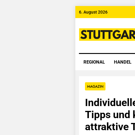
Skip
6. August 2026
to
content
Stuttgart
REGIONAL
HANDEL
MAGAZIN
Individuel
Tipps und 
attraktive 