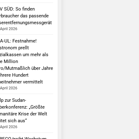
V SÜD: So finden
rbraucher das passende
serentfernungsmessgerät
 April 2026
A-UL: Festnahme!
stronom prellt
zialkassen um mehr als
e Million
ro/Mutmaßlich über Jahre
hrere Hundert
beitnehmer vermittelt
 April 2026
lp zur Sudan-
berkonferenz: „Größte
manitäre Krise der Welt
tet sich aus“
 April 2026
BECO treibt Wachstum