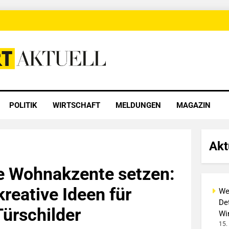
 Aktuell
POLITIK
WIRTSCHAFT
MELDUNGEN
MAGAZIN
Akt
le Wohnakzente setzen:
kreative Ideen für
We
Det
Türschilder
Wi
15.