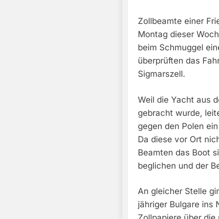
Zollbeamte einer Fri
Montag dieser Woche
beim Schmuggel eine
überprüften das Fah
Sigmarszell.
Weil die Yacht aus 
gebracht wurde, leit
gegen den Polen ein
Da diese vor Ort nic
Beamten das Boot si
beglichen und der B
An gleicher Stelle g
jähriger Bulgare in
Zollpapiere über die 