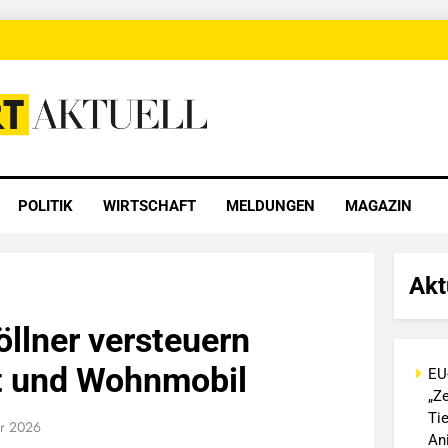
 Aktuell
POLITIK
WIRTSCHAFT
MELDUNGEN
MAGAZIN
Akt
llner versteuern
t und Wohnmobil
EU
„Ze
Ti
ar 2026
An