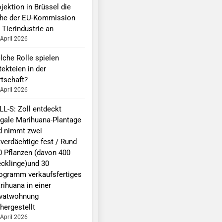
jektion in Brüssel die
he der EU-Kommission
 Tierindustrie an
 April 2026
lche Rolle spielen
ekteien in der
rtschaft?
 April 2026
LL-S: Zoll entdeckt
legale Marihuana-Plantage
d nimmt zwei
tverdächtige fest / Rund
0 Pflanzen (davon 400
ecklinge)und 30
logramm verkaufsfertiges
rihuana in einer
ivatwohnung
hergestellt
 April 2026