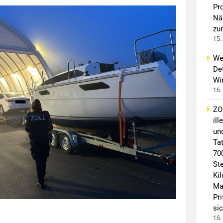
Pro
Nä
zur
15.
We
Det
Wi
15.
ZO
il
un
Ta
70
St
Ki
Ma
Pr
sic
15.