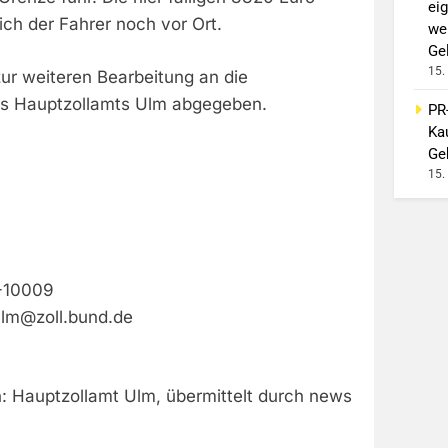
ei
ch der Fahrer noch vor Ort.
we
Ge
15.
ur weiteren Bearbeitung an die
es Hauptzollamts Ulm abgegeben.
PR
Ka
Ge
15.
-10009
ulm@zoll.bund.de
n: Hauptzollamt Ulm, übermittelt durch news