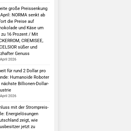
eite große Preissenkung
 April: NORMA senkt ab
ort die Preise auf
hokolade und Käse um
 zu 16 Prozent / Mit
CKERROM, CREMISEE,
CELSIOR süßer und
rzhafter Genuss
 April 2026
eit für rund 2 Dollar pro
unde: Humanoide Roboter
 nächste Billionen-Dollar-
ustrie
 April 2026
hluss mit der Strompreis-
lle: Energielösungen
utschland zeigt, wie
sbesitzer jetzt zu