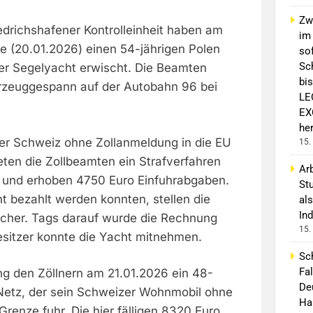
Zw
edrichshafener Kontrolleinheit haben am
im
 (20.01.2026) einen 54-jährigen Polen
sof
Sc
r Segelyacht erwischt. Die Beamten
bis
rzeuggespann auf der Autobahn 96 bei
LE
EX
he
der Schweiz ohne Zollanmeldung in die EU
15.
eten die Zollbeamten ein Strafverfahren
Arb
 und erhoben 4750 Euro Einfuhrabgaben.
St
ht bezahlt werden konnten, stellen die
als
Ind
cher. Tags darauf wurde die Rechnung
15.
esitzer konnte die Yacht mitnehmen.
Sc
Fa
ing den Zöllnern am 21.01.2026 ein 48-
De
s Netz, der sein Schweizer Wohnmobil ohne
Hau
Grenze fuhr. Die hier fälligen 8320 Euro