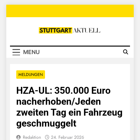
Skip
to
content
Stuttgart
Aktuell
MENU
MELDUNGEN
HZA-UL: 350.000 Euro
nacherhoben/Jeden
zweiten Tag ein Fahrzeug
geschmuggelt
Redaktion
24. Februar 2026