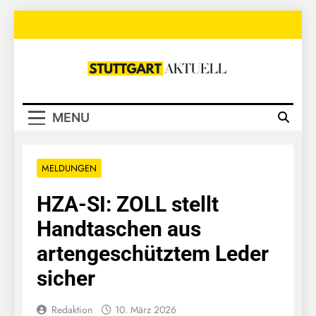
Skip
to
content
Stuttgart
Aktuell
MENU
MELDUNGEN
HZA-SI: ZOLL stellt
Handtaschen aus
artengeschütztem Leder
sicher
Redaktion
10. März 2026