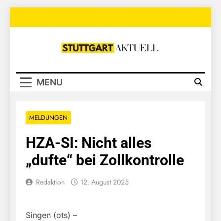
Skip
to
content
Stuttgart
Aktuell
MENU
MELDUNGEN
HZA-SI: Nicht alles
„dufte“ bei Zollkontrolle
Redaktion
12. August 2025
Singen (ots) –