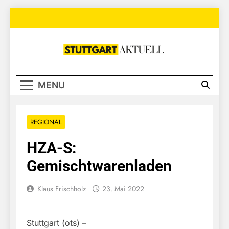
Skip
to
content
Stuttgart
Aktuell
MENU
REGIONAL
HZA-S:
Gemischtwarenladen
Klaus Frischholz
23. Mai 2022
Stuttgart (ots) –