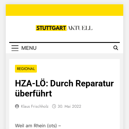
Skip
to
content
Stuttgart
Aktuell
MENU
REGIONAL
HZA-LÖ: Durch Reparatur
überführt
Klaus Frischholz
30. Mai 2022
Weil am Rhein (ots) –