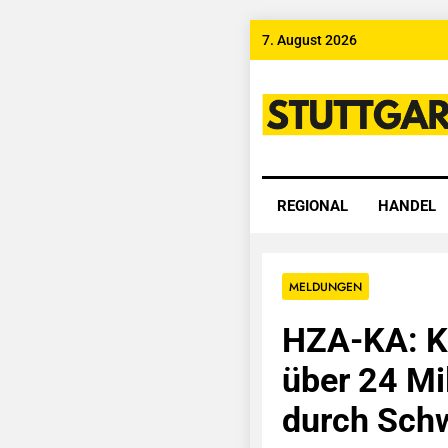
Skip
7. August 2026
to
content
Stuttgart
REGIONAL
HANDEL
MELDUNGEN
HZA-KA: Ka
über 24 Mi
durch Schw