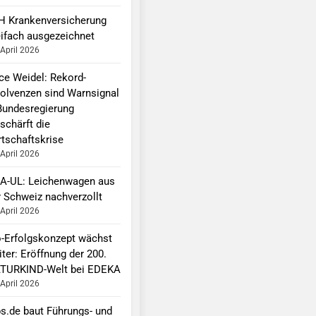
H Krankenversicherung
eifach ausgezeichnet
 April 2026
ice Weidel: Rekord-
solvenzen sind Warnsignal
Bundesregierung
schärft die
rtschaftskrise
 April 2026
A-UL: Leichenwagen aus
r Schweiz nachverzollt
 April 2026
o-Erfolgskonzept wächst
ter: Eröffnung der 200.
TURKIND-Welt bei EDEKA
 April 2026
bs.de baut Führungs- und