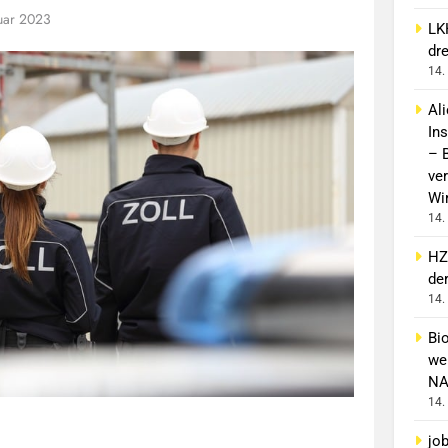
uar 2023
LK
dr
14.
Al
In
– 
ver
Wi
14.
HZ
de
14.
Bi
wei
NA
14.
jo