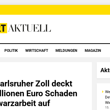
 Aktuell
POLITIK
WIRTSCHAFT
MELDUNGEN
MAGAZIN
Akt
rlsruher Zoll deckt
llionen Euro Schaden
We
Det
arzarbeit auf
Wi
15.