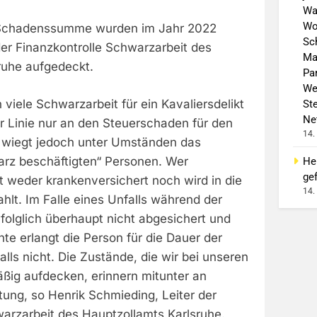
Wa
Wo
o Schadenssumme wurden im Jahr 2022
Sch
der Finanzkontrolle Schwarzarbeit des
Ma
ruhe aufgedeckt.
Pa
We
 viele Schwarzarbeit für ein Kavaliersdelikt
St
Ne
r Linie nur an den Steuerschaden für den
14.
r wiegt jedoch unter Umständen das
arz beschäftigten“ Personen. Wer
He
gef
st weder krankenversichert noch wird in die
14.
lt. Im Falle eines Unfalls während der
n folglich überhaupt nicht abgesichert und
te erlangt die Person für die Dauer der
lls nicht. Die Zustände, die wir bei unseren
äßig aufdecken, erinnern mitunter an
ung, so Henrik Schmieding, Leiter der
warzarbeit des Hauptzollamts Karlsruhe.