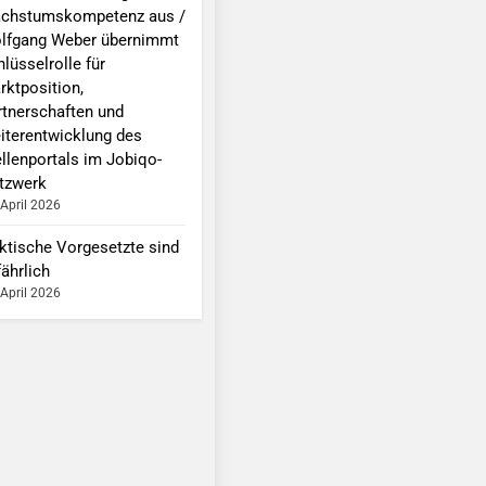
chstumskompetenz aus /
lfgang Weber übernimmt
lüsselrolle für
rktposition,
rtnerschaften und
iterentwicklung des
ellenportals im Jobiqo-
tzwerk
 April 2026
ktische Vorgesetzte sind
ährlich
 April 2026