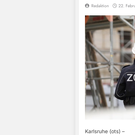
Redaktion
22. Febr
Karlsruhe (ots) –