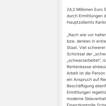
24,2 Millionen Eur
durch Ermittlungen 
Hauptzollamts Karls
„Nach wie vor halten
bzw. denken in erste
Staat. Viel schwere
Schicksal der „schw
„schwarzarbeitet“, i
Rentenkasse einbezah
Arbeit ist die Perso
ein Anspruch auf Ren
Beschäftigung ebenfa
Ermittlungen regelm
moderne Sklavenhalt
Finanzkontrolle Sch