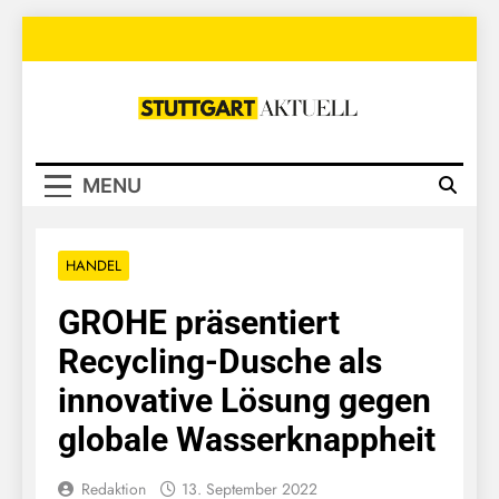
Skip
to
content
Stuttgart
Aktuell
MENU
HANDEL
GROHE präsentiert
Recycling-Dusche als
innovative Lösung gegen
globale Wasserknappheit
Redaktion
13. September 2022