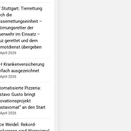
Stuttgart: Tierrettung
rch die
sserrettungseinheit –
römungsretter der
uerwehr im Einsatz –
uz gerettet und dem
ernotdienst übergeben
 April 2026
H Krankenversicherung
eifach ausgezeichnet
 April 2026
omatisierte Pizzeria:
stavo Gusto bringt
novationsprojekt
ustavomat“ an den Start
 April 2026
ice Weidel: Rekord-
solvenzen sind Warnsignal