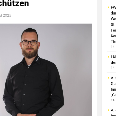
chützen
FW 
du
st 2025
Wa
St
Fe
Ka
Ti
14.
LK
dr
14.
Aut
Gu
In
„G
14.
Al
In