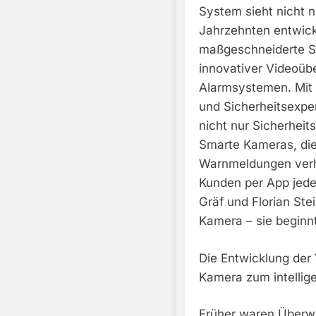
System sieht nicht n
Jahrzehnten entwick
maßgeschneiderte Sc
innovativer Videoüb
Alarmsystemen. Mit
und Sicherheitsexpe
nicht nur Sicherheit
Smarte Kameras, die
Warnmeldungen verh
Kunden per App jeder
Gräf und Florian Stei
Kamera – sie beginnt
Die Entwicklung der
Kamera zum intellig
Früher waren Überw