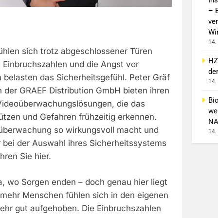
– 
ver
Wi
14.
ühlen sich trotz abgeschlossener Türen
HZ
e Einbruchszahlen und die Angst vor
de
belasten das Sicherheitsgefühl. Peter Gräf
14.
n der GRAEF Distribution GmbH bieten ihren
Bi
 Videoüberwachungslösungen, die das
wei
tzen und Gefahren frühzeitig erkennen.
NA
berwachung so wirkungsvoll macht und
14.
 bei der Auswahl ihres Sicherheitssystems
ren Sie hier.
a, wo Sorgen enden – doch genau hier liegt
mehr Menschen fühlen sich in den eigenen
ehr gut aufgehoben. Die Einbruchszahlen