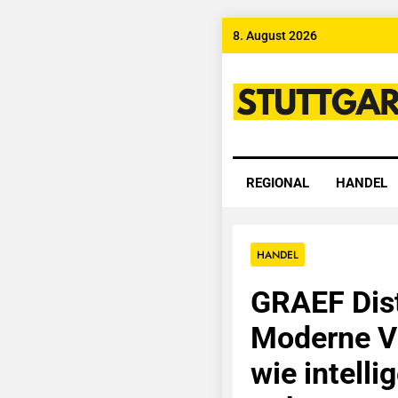
Skip
8. August 2026
to
content
Stuttgart
REGIONAL
HANDEL
HANDEL
GRAEF Dis
Moderne V
wie intelli