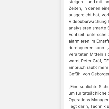
steigen – und mit ih
Zeiten, in denen ei
ausgereicht hat, vor
Videoüberwachung ha
analysieren smarte
Echtzeit, untersche
alarmieren im Ernstfa
durchqueren kann. „
veralteten Mitteln si
warnt Peter Gräf, C
Einbruch raubt mehr 
Gefühl von Geborgenh
„Eine schlichte Sich
um für tatsächliche S
Operations Manager 
liegt darin, Technik 