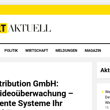
 Aktuell
POLITIK
WIRTSCHAFT
MELDUNGEN
MAGAZIN
Akt
tribution GmbH:
ideoüberwachung –
We
Det
gente Systeme Ihr
Wi
15.