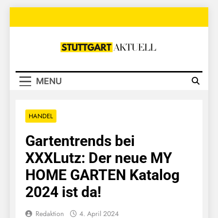
Skip
to
content
Stuttgart
Aktuell
MENU
HANDEL
Gartentrends bei
XXXLutz: Der neue MY
HOME GARTEN Katalog
2024 ist da!
Redaktion
4. April 2024