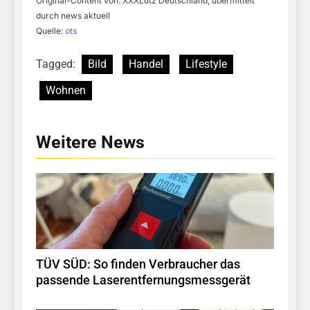
Original-Content von: XXXLutz Deutschland, übermittelt
durch news aktuell
Quelle:
ots
Tagged:
Bild
Handel
Lifestyle
Wohnen
Weitere News
TÜV SÜD: So finden Verbraucher das
passende Laserentfernungsmessgerät