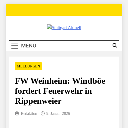
Skip
to
content
Stuttgart
Aktuell
MENU
MELDUNGEN
FW Weinheim: Windböe
fordert Feuerwehr in
Rippenweier
Redaktion
9. Januar 2026