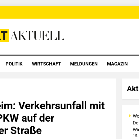
 Aktuell
POLITIK
WIRTSCHAFT
MELDUNGEN
MAGAZIN
Akt
m: Verkehrsunfall mit
PKW auf der
We
Det
r Straße
Wi
15.