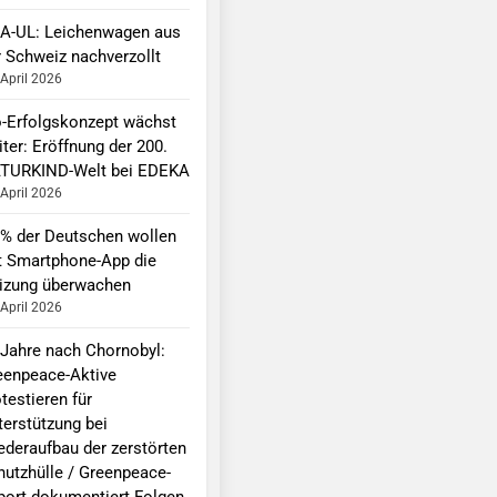
A-UL: Leichenwagen aus
r Schweiz nachverzollt
 April 2026
o-Erfolgskonzept wächst
ter: Eröffnung der 200.
TURKIND-Welt bei EDEKA
 April 2026
 % der Deutschen wollen
t Smartphone-App die
izung überwachen
 April 2026
 Jahre nach Chornobyl:
eenpeace-Aktive
testieren für
terstützung bei
ederaufbau der zerstörten
hutzhülle / Greenpeace-
port dokumentiert Folgen