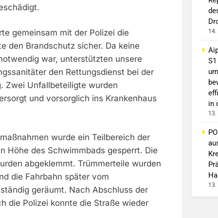
eschädigt.
de
Dr
14.
te gemeinsam mit der Polizei die
llte den Brandschutz sicher. Da keine
Ai
notwendig war, unterstützten unsere
S1
um
ngssanitäter den Rettungsdienst bei der
be
. Zwei Unfallbeteiligte wurden
eff
ersorgt und vorsorglich ins Krankenhaus
in
13.
PO
zmaßnahmen wurde ein Teilbereich der
au
in Höhe des Schwimmbads gesperrt. Die
Kr
wurden abgeklemmt. Trümmerteile wurden
Pr
Ha
d die Fahrbahn später vom
13.
lständig geräumt. Nach Abschluss der
 die Polizei konnte die Straße wieder