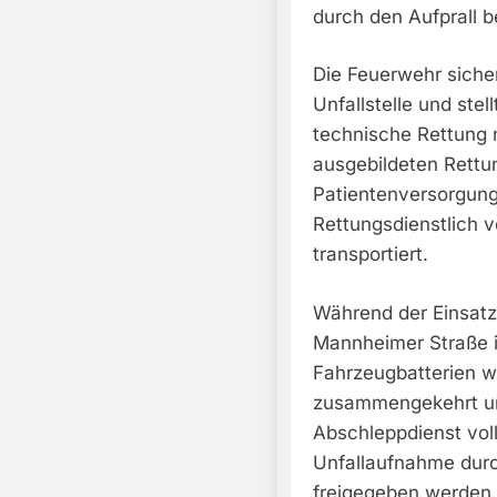
durch den Aufprall b
Die Feuerwehr sicher
Unfallstelle und ste
technische Rettung 
ausgebildeten Rettu
Patientenversorgung
Rettungsdienstlich v
transportiert.
Während der Einsat
Mannheimer Straße 
Fahrzeugbatterien 
zusammengekehrt un
Abschleppdienst vol
Unfallaufnahme durch
freigegeben werden.