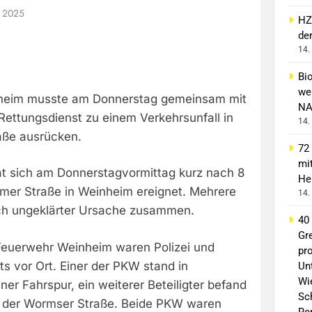
t 2025
HZ
de
14.
Bi
wei
heim musste am Donnerstag gemeinsam mit
NA
Rettungsdienst zu einem Verkehrsunfall in
14.
aße ausrücken.
72
mi
hat sich am Donnerstagvormittag kurz nach 8
He
mer Straße in Weinheim ereignet. Mehrere
14.
ch ungeklärter Ursache zusammen.
40
Gr
 Feuerwehr Weinheim waren Polizei und
pro
ts vor Ort. Einer der PKW stand in
Un
Wi
ner Fahrspur, ein weiterer Beteiligter befand
Sc
n der Wormser Straße. Beide PKW waren
Re