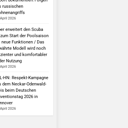
s russischen
ohnenangriffs
 April 2026
per erweitert den Scuba
 zum Start der Poolsaison
 neue Funktionen / Das
währte Modell wird noch
izienter und komfortabler
 der Nutzung
 April 2026
L-HN: Respekt-Kampagne
s dem Neckar-Odenwald-
eis beim Deutschen
äventionstag 2026 in
nnover
 April 2026