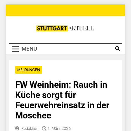
Skip
to
content
Stuttgart
Aktuell
MENU
MELDUNGEN
FW Weinheim: Rauch in
Küche sorgt für
Feuerwehreinsatz in der
Moschee
Redaktion
1. März 2026