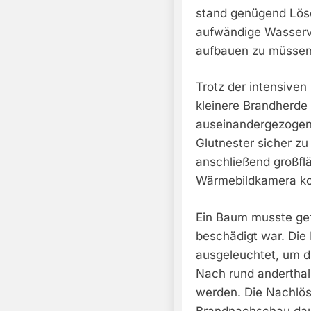
stand genügend Lös
aufwändige Wasserv
aufbauen zu müssen
Trotz der intensiv
kleinere Brandherde
auseinandergezogen 
Glutnester sicher zu
anschließend großfl
Wärmebildkamera kont
Ein Baum musste gef
beschädigt war. Die 
ausgeleuchtet, um d
Nach rund anderthal
werden. Die Nachlös
Brandnachschau daue