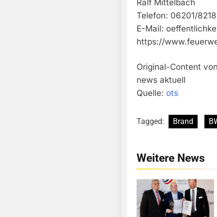
Ralf Mittelbach
Telefon: 06201/821
E-Mail:
oeffentlichk
https://www.feuerw
Original-Content vo
news aktuell
Quelle:
ots
Tagged:
Brand
B
Weitere News