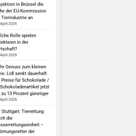
jektion in Brüssel die
he der EU-Kommission
 Tierindustrie an
 April 2026
lche Rolle spielen
ekteien in der
rtschaft?
 April 2026
hr Genuss zum kleinen
is: Lidl senkt dauerhaft
e Preise für Schokolade /
 Schokoladenartikel jetzt
 zu 13 Prozent günstiger
 April 2026
Stuttgart: Tierrettung
rch die
sserrettungseinheit –
römungsretter der