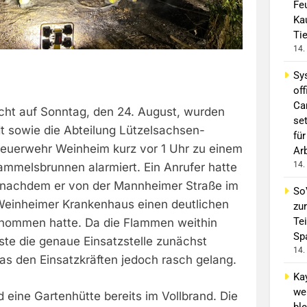
Fe
Ka
Ti
14.
Sy
off
Ca
cht auf Sonntag, den 24. August, wurden
se
dt sowie die Abteilung Lützelsachsen-
für
euerwehr Weinheim kurz vor 1 Uhr zu einem
Ar
14.
melsbrunnen alarmiert. Ein Anrufer hatte
 nachdem er von der Mannheimer Straße im
So
Weinheimer Krankenhaus einen deutlichen
zur
Tei
nommen hatte. Da die Flammen weithin
Sp
ste die genaue Einsatzstelle zunächst
14.
was den Einsatzkräften jedoch rasch gelang.
Ka
we
d eine Gartenhütte bereits im Vollbrand. Die
ble