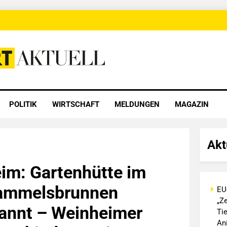
 Aktuell
POLITIK
WIRTSCHAFT
MELDUNGEN
MAGAZIN
Akt
im: Gartenhütte im
ammelsbrunnen
EU
„Ze
annt – Weinheimer
Ti
An