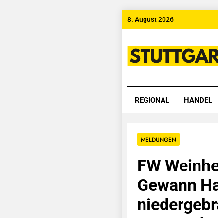
Skip
8. August 2026
to
content
Stuttgart
REGIONAL
HANDEL
MELDUNGEN
FW Weinhe
Gewann H
niedergebr