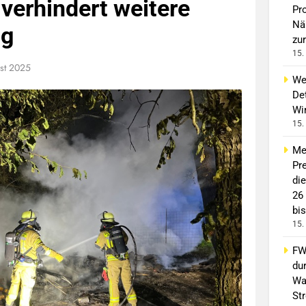
verhindert weitere
Pro
Nä
ng
zur
15.
st 2025
We
Det
Wi
15.
Me
Pre
di
26
bis
15.
FW 
du
Wa
St