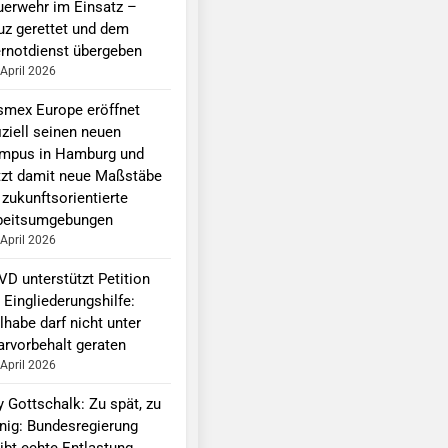
uerwehr im Einsatz –
uz gerettet und dem
ernotdienst übergeben
 April 2026
smex Europe eröffnet
iziell seinen neuen
mpus in Hamburg und
tzt damit neue Maßstäbe
 zukunftsorientierte
beitsumgebungen
 April 2026
VD unterstützt Petition
 Eingliederungshilfe:
lhabe darf nicht unter
arvorbehalt geraten
 April 2026
y Gottschalk: Zu spät, zu
nig: Bundesregierung
ibt echte Entlastung