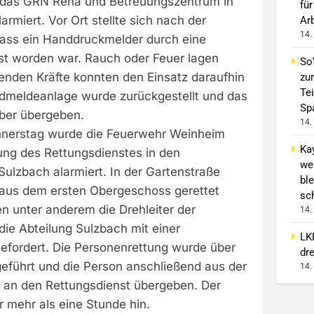
 das GRN Reha und Betreuungszentrum in
für
armiert. Vor Ort stellte sich nach der
Ar
14.
ass ein Handdruckmelder durch eine
t worden war. Rauch oder Feuer lagen
So
renden Kräfte konnten den Einsatz daraufhin
zur
Tei
dmeldeanlage wurde zurückgestellt und das
Sp
iber übergeben.
14.
nnerstag wurde die Feuerwehr Weinheim
Ka
ung des Rettungsdienstes in den
we
Sulzbach alarmiert. In der Gartenstraße
ble
aus dem ersten Obergeschoss gerettet
sc
n unter anderem die Drehleiter der
14.
die Abteilung Sulzbach mit einer
LK
gefordert. Die Personenrettung wurde über
dr
geführt und die Person anschließend aus der
14.
 an den Rettungsdienst übergeben. Der
r mehr als eine Stunde hin.