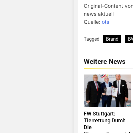
Original-Content vo
news aktuell
Quelle:
ots
Tagged:
Brand
B
Weitere News
FW Stuttgart:
Tierrettung Durch
Die