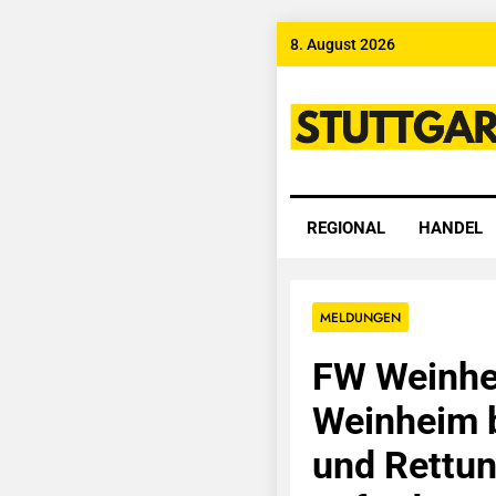
Skip
8. August 2026
to
content
Stuttgart
REGIONAL
HANDEL
MELDUNGEN
FW Weinhe
Weinheim 
und Rettun