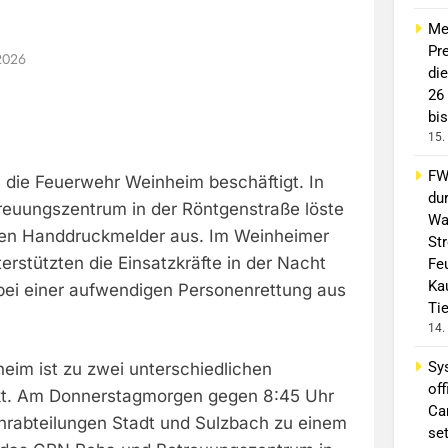
Me
Pre
2026
di
26
bis
15.
FW 
 die Feuerwehr Weinheim beschäftigt. In
du
euungszentrum in der Röntgenstraße löste
Wa
nen Handdruckmelder aus. Im Weinheimer
St
terstützten die Einsatzkräfte in der Nacht
Fe
Ka
bei einer aufwendigen Personenrettung aus
Ti
14.
Sy
eim ist zu zwei unterschiedlichen
off
kt. Am Donnerstagmorgen gegen 8:45 Uhr
Ca
rabteilungen Stadt und Sulzbach zu einem
se