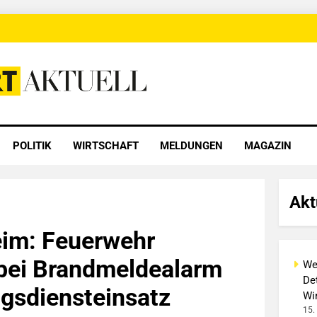
 Aktuell
POLITIK
WIRTSCHAFT
MELDUNGEN
MAGAZIN
Akt
im: Feuerwehr
bei Brandmeldealarm
We
Det
gsdiensteinsatz
Wi
15.