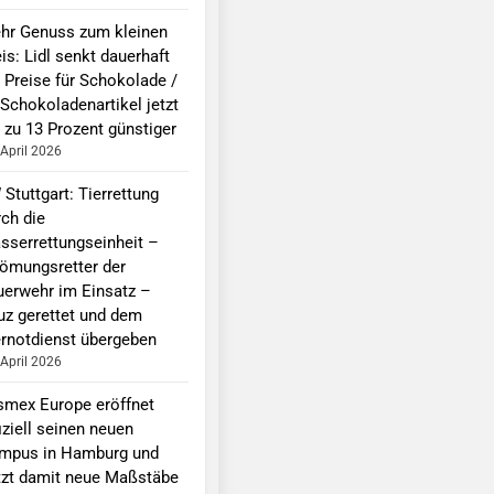
hr Genuss zum kleinen
is: Lidl senkt dauerhaft
e Preise für Schokolade /
 Schokoladenartikel jetzt
 zu 13 Prozent günstiger
 April 2026
Stuttgart: Tierrettung
rch die
sserrettungseinheit –
römungsretter der
uerwehr im Einsatz –
uz gerettet und dem
ernotdienst übergeben
 April 2026
smex Europe eröffnet
iziell seinen neuen
mpus in Hamburg und
tzt damit neue Maßstäbe