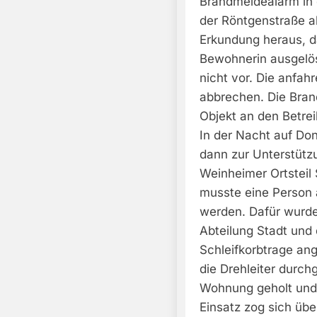
Brandmeldealarm in
der Röntgenstraße al
Erkundung heraus, d
Bewohnerin ausgelös
nicht vor. Die anfah
abbrechen. Die Bran
Objekt an den Betre
In der Nacht auf Do
dann zur Unterstütz
Weinheimer Ortsteil 
musste eine Person 
werden. Dafür wurde
Abteilung Stadt und 
Schleifkorbtrage an
die Drehleiter durch
Wohnung geholt und
Einsatz zog sich übe