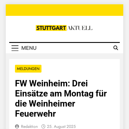
Skip
to
content
Stuttgart
Aktuell
MENU
MELDUNGEN
FW Weinheim: Drei
Einsätze am Montag für
die Weinheimer
Feuerwehr
Redaktion
25. August 2025