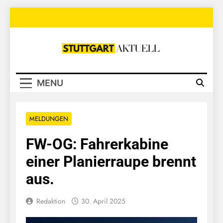
Skip
to
content
Stuttgart
Aktuell
MENU
MELDUNGEN
FW-OG: Fahrerkabine
einer Planierraupe brennt
aus.
Redaktion
30. April 2025