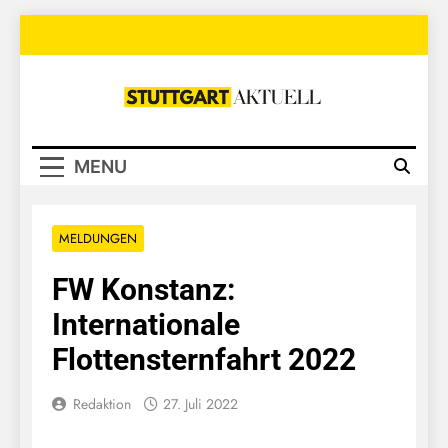
Skip
to
content
Stuttgart
Aktuell
MENU
MELDUNGEN
FW Konstanz:
Internationale
Flottensternfahrt 2022
Redaktion
27. Juli 2022