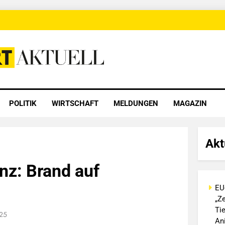
 Aktuell
POLITIK
WIRTSCHAFT
MELDUNGEN
MAGAZIN
Akt
z: Brand auf
EU
„Ze
Ti
025
An