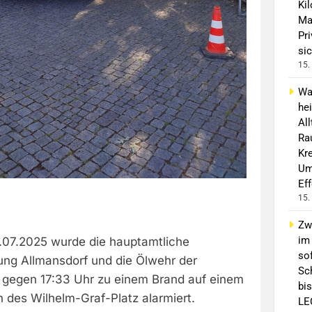
Ki
Ma
Pr
sic
15.
Wa
he
Al
Ra
Kre
Um
Ef
15.
Zw
im
07.2025 wurde die hauptamtliche
sof
lung Allmansdorf und die Ölwehr der
Sc
 gegen 17:33 Uhr zu einem Brand auf einem
bis
 des Wilhelm-Graf-Platz alarmiert.
LE