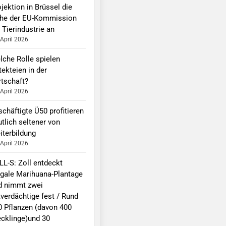
jektion in Brüssel die
he der EU-Kommission
 Tierindustrie an
 April 2026
lche Rolle spielen
ekteien in der
rtschaft?
 April 2026
chäftigte Ü50 profitieren
tlich seltener von
iterbildung
 April 2026
LL-S: Zoll entdeckt
legale Marihuana-Plantage
d nimmt zwei
tverdächtige fest / Rund
0 Pflanzen (davon 400
ecklinge)und 30