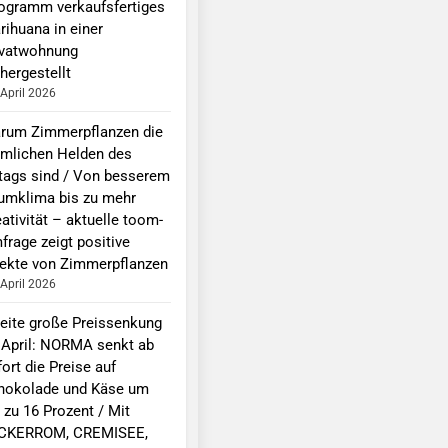
logramm verkaufsfertiges
rihuana in einer
ivatwohnung
hergestellt
 April 2026
rum Zimmerpflanzen die
imlichen Helden des
ltags sind / Von besserem
umklima bis zu mehr
ativität – aktuelle toom-
frage zeigt positive
fekte von Zimmerpflanzen
 April 2026
eite große Preissenkung
 April: NORMA senkt ab
ort die Preise auf
hokolade und Käse um
 zu 16 Prozent / Mit
CKERROM, CREMISEE,