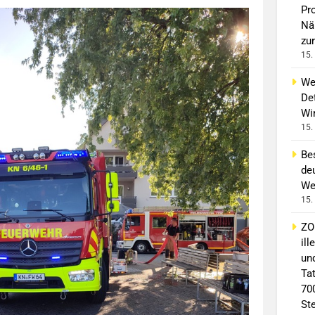
Pro
Nä
zur
15.
We
Det
Wi
15.
Bes
deu
We
15.
ZO
il
un
Ta
70
St