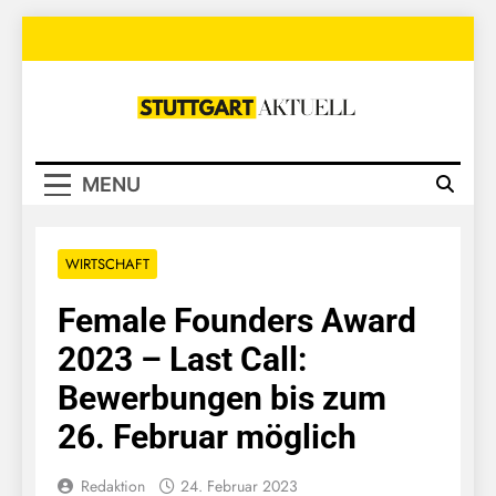
Skip
to
content
Stuttgart
Aktuell
MENU
WIRTSCHAFT
Female Founders Award
2023 – Last Call:
Bewerbungen bis zum
26. Februar möglich
Redaktion
24. Februar 2023