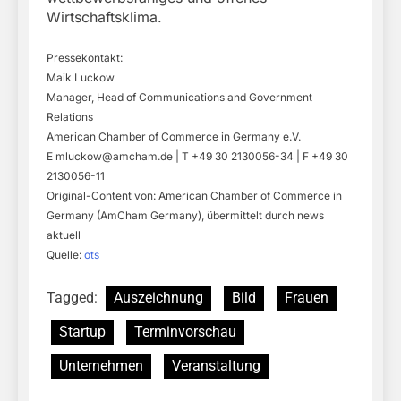
Wirtschaftsklima.
Pressekontakt:
Maik Luckow
Manager, Head of Communications and Government
Relations
American Chamber of Commerce in Germany e.V.
E
mluckow@amcham.de
| T +49 30 2130056-34 | F +49 30
2130056-11
Original-Content von: American Chamber of Commerce in
Germany (AmCham Germany), übermittelt durch news
aktuell
Quelle:
ots
Tagged:
Auszeichnung
Bild
Frauen
Startup
Terminvorschau
Unternehmen
Veranstaltung