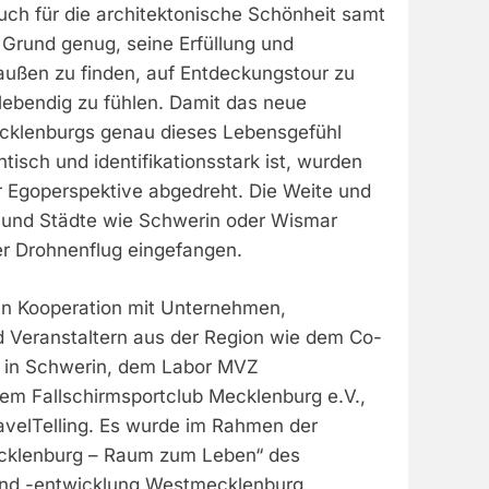
auch für die architektonische Schönheit samt
Grund genug, seine Erfüllung und
außen zu finden, auf Entdeckungstour zu
 lebendig zu fühlen. Damit das neue
klenburgs genau dieses Lebensgefühl
tisch und identifikationsstark ist, wurden
r Egoperspektive abgedreht. Die Weite und
 und Städte wie Schwerin oder Wismar
r Drohnenflug eingefangen.
in Kooperation mit Unternehmen,
nd Veranstaltern aus der Region wie dem Co-
h in Schwerin, dem Labor MVZ
m Fallschirmsportclub Mecklenburg e.V.,
avelTelling. Es wurde im Rahmen der
klenburg – Raum zum Leben“ des
und -entwicklung Westmecklenburg