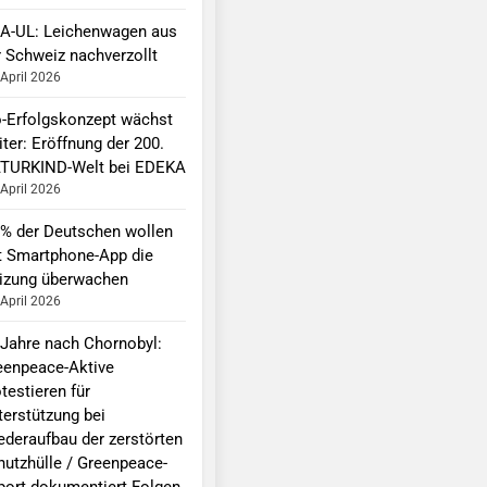
A-UL: Leichenwagen aus
r Schweiz nachverzollt
 April 2026
o-Erfolgskonzept wächst
ter: Eröffnung der 200.
TURKIND-Welt bei EDEKA
 April 2026
 % der Deutschen wollen
t Smartphone-App die
izung überwachen
 April 2026
 Jahre nach Chornobyl:
eenpeace-Aktive
testieren für
terstützung bei
ederaufbau der zerstörten
hutzhülle / Greenpeace-
port dokumentiert Folgen