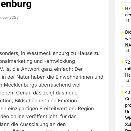
enburg
HZ
de
ember 2023
14.
Bi
wei
NA
14.
sonders, in Westmecklenburg zu Hause zu
onalmarketing und -entwicklung
72
. ist die Antwort ganz einfach: Der
mi
He
 in der Natur haben die Einwohnerinnen und
14.
n Mecklenburgs überraschend viel
uleben. Genau das zeigt das neue
40
Gr
ction, Bildschönheit und Emotion
pro
en einzigartigen Freizeitwert der Region.
Un
deo online veröffentlicht, für das
Wi
ann die Ausspielung an den
Sc
Re