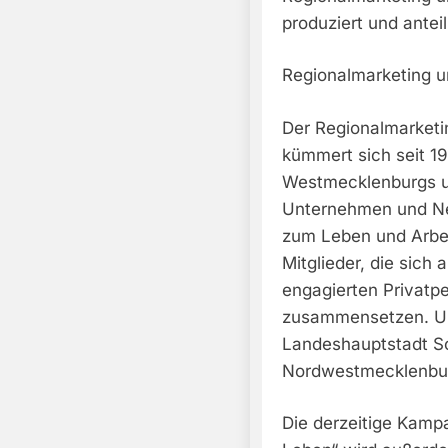
produziert und antei
Regionalmarketing u
Der Regionalmarketi
kümmert sich seit 1
Westmecklenburgs un
Unternehmen und Ne
zum Leben und Arbei
Mitglieder, die sic
engagierten Privat
zusammensetzen. Unt
Landeshauptstadt S
Nordwestmecklenbur
Die derzeitige Kam