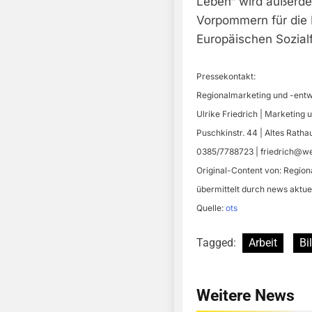
Leben“ wird außerd
Vorpommern für die 
Europäischen Sozial
Pressekontakt:
Regionalmarketing und -entw
Ulrike Friedrich | Marketing
Puschkinstr. 44 | Altes Rath
0385/7788723 |
friedrich@w
Original-Content von: Regio
übermittelt durch news aktue
Quelle:
ots
Tagged:
Arbeit
Bi
Weitere News