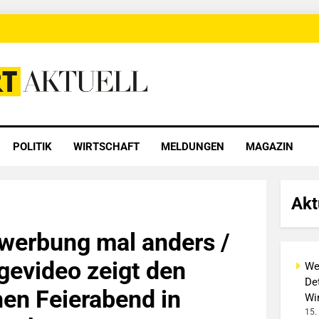
 Aktuell
POLITIK
WIRTSCHAFT
MELDUNGEN
MAGAZIN
Akt
werbung mal anders /
evideo zeigt den
We
Det
hen Feierabend in
Wi
15.