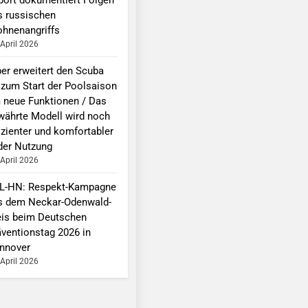
s russischen
ohnenangriffs
 April 2026
per erweitert den Scuba
 zum Start der Poolsaison
 neue Funktionen / Das
währte Modell wird noch
izienter und komfortabler
 der Nutzung
 April 2026
L-HN: Respekt-Kampagne
s dem Neckar-Odenwald-
eis beim Deutschen
äventionstag 2026 in
nnover
 April 2026