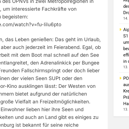
 des ÖPNVs in zwei Metropolregionen in
de
, um interessierte Fachkräfte von
Dr
 begeistern:
14.
e.com/watch?v=fu-IiIu6pto
Ai
S1
en, das Leben genießen: Das geht im Urlaub,
um
aber auch jederzeit im Feierabend. Egal, ob
be
beit mit dem Boot mal schnell auf den See
eff
in
ntlangreitet, den Adrenalinkick per Bungee
13.
reunden Fallschirmspringt oder doch lieber
einen der vielen Seen SUPt oder den
PO
au
or-Kino ausklingen lässt: Der Westen von
Kr
ern bietet aufgrund der natürlichen
Pr
roße Vielfalt an Freizeitmöglichkeiten.
Ha
Einwohner lieben hier ihre Seen und
13.
eiten und auch an Land gibt es einiges zu
burg ist bekannt für seine reiche