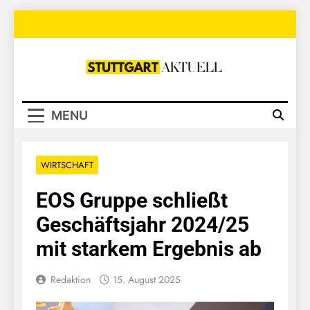
Skip
to
content
Stuttgart
Aktuell
MENU
WIRTSCHAFT
EOS Gruppe schließt
Geschäftsjahr 2024/25
mit starkem Ergebnis ab
Redaktion
15. August 2025