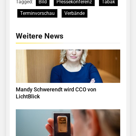
Tagged:
Bild
Pressekonferenz
Tabak
Terminvorschau
Verbände
Weitere News
Mandy Schwerendt wird CCO von
LichtBlick