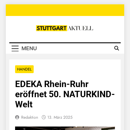
Skip
to
content
Stuttgart
Aktuell
MENU
HANDEL
EDEKA Rhein-Ruhr
eröffnet 50. NATURKIND-
Welt
Redaktion
13. März 2025