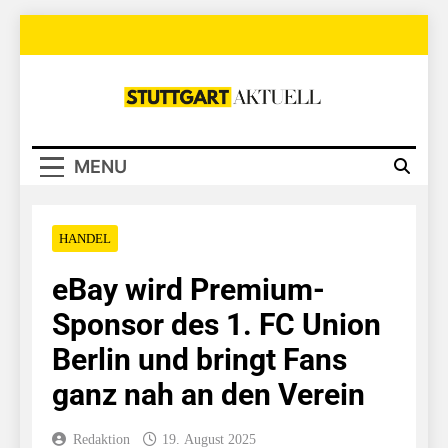
Skip
to
content
Stuttgart
Aktuell
MENU
HANDEL
eBay wird Premium-
Sponsor des 1. FC Union
Berlin und bringt Fans
ganz nah an den Verein
Redaktion
19. August 2025