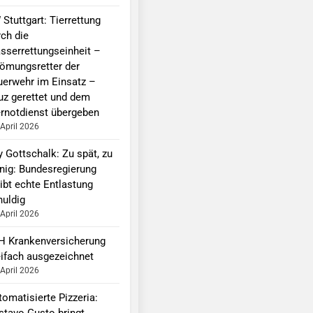
Stuttgart: Tierrettung
rch die
sserrettungseinheit –
römungsretter der
uerwehr im Einsatz –
uz gerettet und dem
ernotdienst übergeben
 April 2026
y Gottschalk: Zu spät, zu
nig: Bundesregierung
ibt echte Entlastung
huldig
 April 2026
H Krankenversicherung
eifach ausgezeichnet
 April 2026
omatisierte Pizzeria:
stavo Gusto bringt