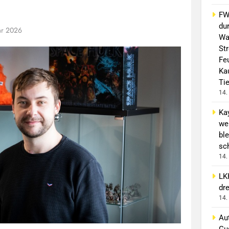
FW 
du
ar 2026
Wa
St
Fe
Ka
Ti
14.
Ka
we
ble
sc
14.
LK
dr
14.
Aut
Gu