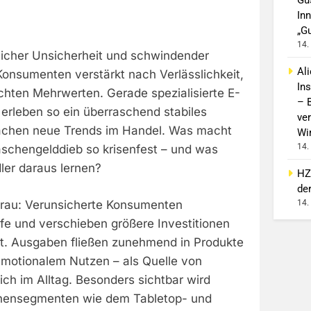
In
„G
14.
licher Unsicherheit und schwindender
Al
Konsumenten verstärkt nach Verlässlichkeit,
In
hten Mehrwerten. Gerade spezialisierte E-
– 
rleben so ein überraschend stabiles
ver
chen neue Trends im Handel. Was macht
Wi
14.
chengelddieb so krisenfest – und was
er daraus lernen?
HZ
de
 rau: Verunsicherte Konsumenten
14.
fe und verschieben größere Investitionen
t. Ausgaben fließen zunehmend in Produkte
 emotionalem Nutzen – als Quelle von
eich im Alltag. Besonders sichtbar wird
chensegmenten wie dem Tabletop- und