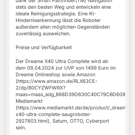
dank der Smart Pathfinder(TM) Navigation
stets den besten Weg und entwickeln eine
ideale Reinigungsstrategie. Eine KI-
Hinderniserkennung lässt die Roboter
außerdem allen möglichen Gegenständen
zuverlässig ausweichen.
Preise und Verfügbarkeit
Der Dreame X40 Ultra Complete wird ab
dem 09.04.2024 zur UVP von 1499 Euro im
Dreame Onlineshop sowie Amazon
(https://www.amazon.de/RLX63CE-
2/dp/B0CYZWFWRX?
maas=maas_adg_888D39D630C40C79CBD6093AA13
Mediamarkt
(https://www.mediamarkt.de/de/product/_dreame-
x40-ultra-complete-saugroboter-
2927803.html), Saturn, OTTO, Cyberport
sein.