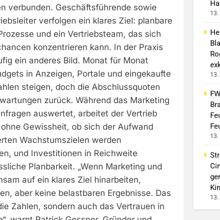
Ha
agen verbunden. Geschäftsführende sowie
13.
ebsleiter verfolgen ein klares Ziel: planbare
He
Prozesse und ein Vertriebsteam, das sich
Bl
hancen konzentrieren kann. In der Praxis
Ro
ufig ein anderes Bild. Monat für Monat
exk
udgets in Anzeigen, Portale und eingekaufte
13.
ahlen steigen, doch die Abschlussquoten
FW
Erwartungen zurück. Während das Marketing
Br
nfragen auswertet, arbeitet der Vertrieb
Fe
Fe
t ohne Gewissheit, ob sich der Aufwand
13.
ierten Wachstumszielen werden
n, und Investitionen in Reichweite
Str
Ci
ssliche Planbarkeit. „Wenn Marketing und
ge
nsam auf ein klares Ziel hinarbeiten,
Ki
en, aber keine belastbaren Ergebnisse. Das
13.
die Zahlen, sondern auch das Vertrauen in
e“, warnt Patrick Gessner, Gründer und