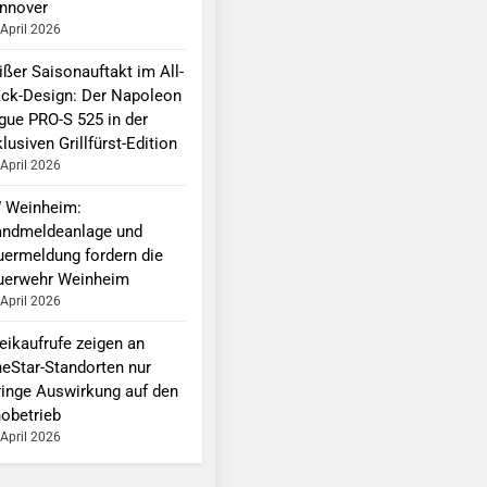
nnover
 April 2026
ißer Saisonauftakt im All-
ack-Design: Der Napoleon
gue PRO-S 525 in der
lusiven Grillfürst-Edition
 April 2026
 Weinheim:
andmeldeanlage und
uermeldung fordern die
uerwehr Weinheim
 April 2026
eikaufrufe zeigen an
neStar-Standorten nur
ringe Auswirkung auf den
nobetrieb
 April 2026