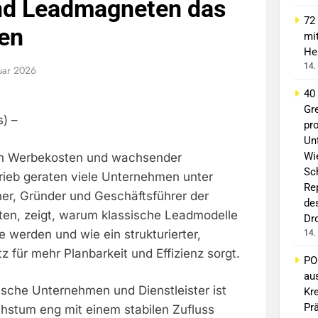
nd Leadmagneten das
72
en
mi
He
14.
uar 2026
40
Gr
s) –
pro
Un
Wi
n Werbekosten und wachsender
Sc
trieb geraten viele Unternehmen unter
Re
ner, Gründer und Geschäftsführer der
de
en, zeigt, warum klassische Leadmodelle
Dr
e werden und wie ein strukturierter,
14.
z für mehr Planbarkeit und Effizienz sorgt.
PO
au
dische Unternehmen und Dienstleister ist
Kr
Pr
chstum eng mit einem stabilen Zufluss