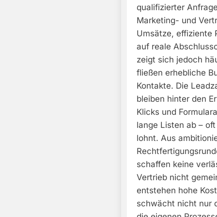
qualifizierter Anfr
Marketing- und Vertri
Umsätze, effiziente 
auf reale Abschlussc
zeigt sich jedoch hä
fließen erhebliche B
Kontakte. Die Leadz
bleiben hinter den 
Klicks und Formulara
lange Listen ab – of
lohnt. Aus ambition
Rechtfertigungsrunde
schaffen keine verlä
Vertrieb nicht gemei
entstehen hohe Kost
schwächt nicht nur 
die eigenen Prozess