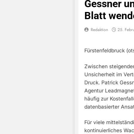
Gessner u
Blatt wend
Redaktion
25. Febr
Fürstenfeldbruck (ot
Zwischen steigende
Unsicherheit im Ver
Druck. Patrick Gess
Agentur Leadmagnet
häufig zur Kostenfall
datenbasierter Ansat
Für viele mittelstän
kontinuierliches Wa