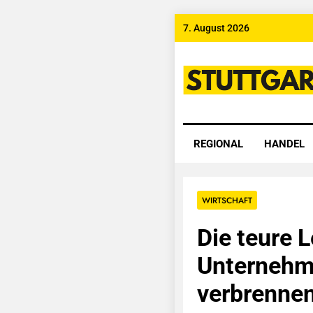
Skip
7. August 2026
to
content
Stuttgart
REGIONAL
HANDEL
WIRTSCHAFT
Die teure L
Unternehm
verbrennen