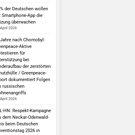
 % der Deutschen wollen
t Smartphone-App die
izung überwachen
 April 2026
 Jahre nach Chornobyl:
eenpeace-Aktive
testieren für
terstützung bei
ederaufbau der zerstörten
hutzhülle / Greenpeace-
port dokumentiert Folgen
s russischen
ohnenangriffs
 April 2026
L-HN: Respekt-Kampagne
s dem Neckar-Odenwald-
eis beim Deutschen
äventionstag 2026 in