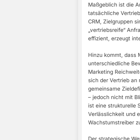
Maßgeblich ist die A
tatsächliche Vertrie
CRM, Zielgruppen sind
„vertriebsreife“ Anf
effizient, erzeugt in
Hinzu kommt, dass M
unterschiedliche B
Marketing Reichweite
sich der Vertrieb an
gemeinsame Zieldefin
– jedoch nicht mit Bl
ist eine strukturell
Verlässlichkeit und 
Wachstumstreiber zu
Der strategische We