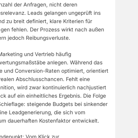
nzahl der Anfragen, nicht deren
bsrelevanz. Leads gelangen ungeprüft ins
 zu breit definiert, klare Kriterien für
ragen fehlen. Der Prozess wirkt nach außen
tern jedoch Reibungsverluste.
arketing und Vertrieb häufig
ewertungsmaßstäbe anlegen. Während das
 und Conversion-Raten optimiert, orientiert
 realen Abschlusschancen. Fehlt eine
ition, wird zwar kontinuierlich nachjustiert
ick auf ein einheitliches Ergebnis. Die Folge
e Schieflage: steigende Budgets bei sinkender
eine Leadgenerierung, die sich vom
m dauerhaften Kostenfaktor entwickelt.
ndepunkt: Vom Klick zur