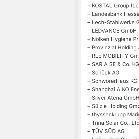
– KOSTAL Group (Le
– Landesbank Hesse
– Lech-Stahlwerke
– LEDVANCE GmbH
– Nölken Hygiene P
– Provinzial Holding
– RLE MOBILITY Gm
– SARIA SE & Co. K
– Schöck AG
– SchwörerHaus KG
– Shanghai AIKO Ene
– Silver Atena Gmb
– Sülzle Holding Gm
– thyssenkrupp Ma
– Trina Solar Co., Ltd
– TÜV SÜD AG