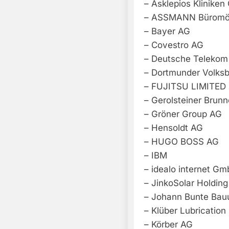
– Asklepios Klinike
– ASSMANN Büromö
– Bayer AG
– Covestro AG
– Deutsche Telekom
– Dortmunder Volks
– FUJITSU LIMITED
– Gerolsteiner Bru
– Gröner Group AG
– Hensoldt AG
– HUGO BOSS AG
– IBM
– idealo internet G
– JinkoSolar Holding 
– Johann Bunte Bau
– Klüber Lubricati
– Körber AG