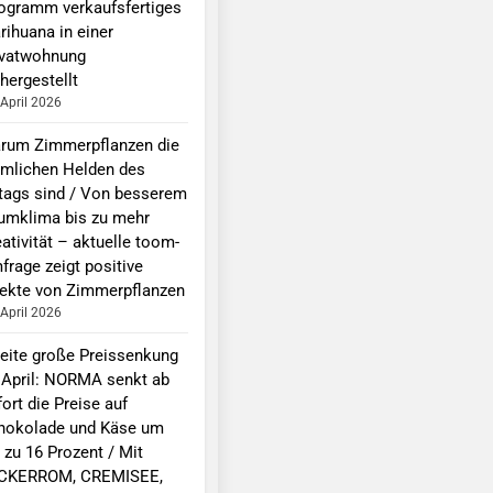
logramm verkaufsfertiges
rihuana in einer
ivatwohnung
hergestellt
 April 2026
rum Zimmerpflanzen die
imlichen Helden des
ltags sind / Von besserem
umklima bis zu mehr
ativität – aktuelle toom-
frage zeigt positive
fekte von Zimmerpflanzen
 April 2026
eite große Preissenkung
 April: NORMA senkt ab
ort die Preise auf
hokolade und Käse um
 zu 16 Prozent / Mit
CKERROM, CREMISEE,