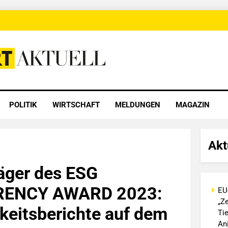
 Aktuell
POLITIK
WIRTSCHAFT
MELDUNGEN
MAGAZIN
Akt
räger des ESG
ENCY AWARD 2023:
EU
„Ze
keitsberichte auf dem
Ti
An