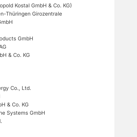
opold Kostal GmbH & Co. KG)
n-Thüringen Girozentrale
 GmbH
roducts GmbH
 AG
bH & Co. KG
G
rgy Co., Ltd.
H
bH & Co. KG
rine Systems GmbH
.