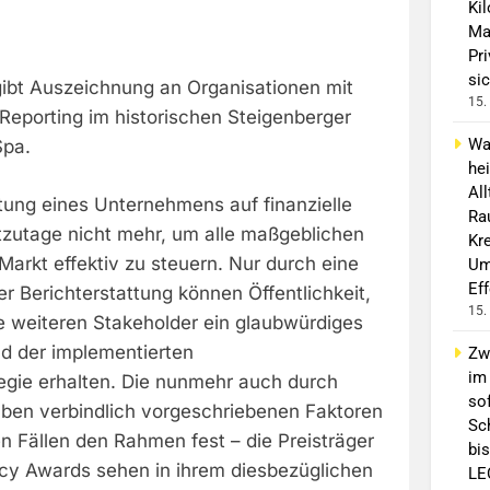
Ki
Ma
Pr
sic
bt Auszeichnung an Organisationen mit
15.
eporting im historischen Steigenberger
Wa
Spa.
he
Al
htung eines Unternehmens auf finanzielle
Ra
zutage nicht mehr, um alle maßgeblichen
Kre
Markt effektiv zu steuern. Nur durch eine
Um
Ef
r Berichterstattung können Öffentlichkeit,
15.
e weiteren Stakeholder ein glaubwürdiges
d der implementierten
Zw
im
tegie erhalten. Die nunmehr auch durch
sof
aben verbindlich vorgeschriebenen Faktoren
Sc
n Fällen den Rahmen fest – die Preisträger
bis
cy Awards sehen in ihrem diesbezüglichen
LE