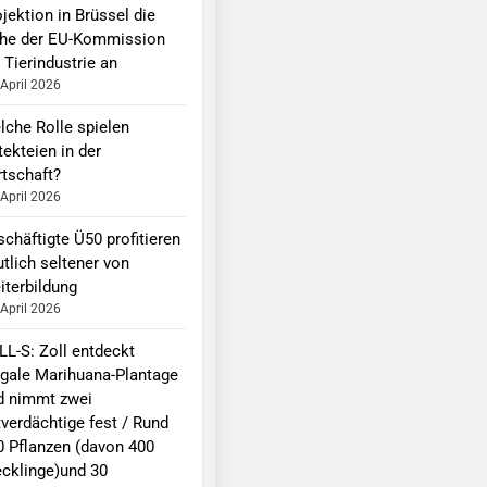
jektion in Brüssel die
he der EU-Kommission
 Tierindustrie an
 April 2026
lche Rolle spielen
ekteien in der
rtschaft?
 April 2026
chäftigte Ü50 profitieren
tlich seltener von
iterbildung
 April 2026
LL-S: Zoll entdeckt
legale Marihuana-Plantage
d nimmt zwei
tverdächtige fest / Rund
0 Pflanzen (davon 400
ecklinge)und 30