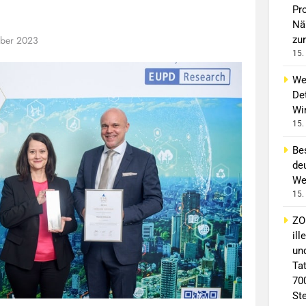
Pro
Nä
mber 2023
zur
15.
We
Det
Wi
15.
Bes
deu
We
15.
ZO
il
un
Ta
70
St