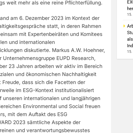
EX
s weit mehr als eine reine Pflichterfüllung.
he
15.
 fand am 6. Dezember 2023 im Kontext der
ltigkeitsgespräche statt, in deren Rahmen
Arb
St
insam mit Expertenbeiräten und Komitees
als
alen und internationalen
Ind
icklungen diskutierte. Markus A.W. Hoehner,
15.
r Unternehmensgruppe EUPD Research,
ber 23 Jahren arbeiten wir aktiv im Bereich
ozialen und ökonomischen Nachhaltigkeit
it Freude, dass sich die Facetten der
rweile im ESG-Kontext institutionalisiert
 unseren internationalen und langjährigen
Bereichen Environmental und Social freuen
rs, mit dem Auftakt des ESG
D 2023 sämtliche Aspekte der
ereinen und verantwortungsbewusstes