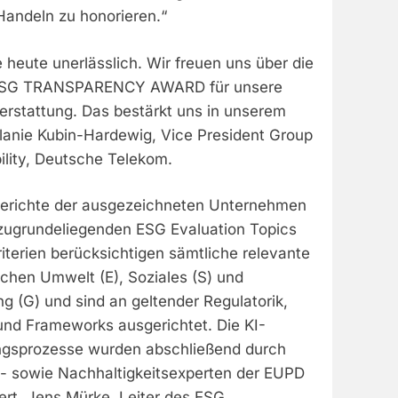
andeln zu honorieren.“
e heute unerlässlich. Wir freuen uns über die
ESG TRANSPARENCY AWARD für unsere
erstattung. Das bestärkt uns in unserem
anie Kubin-Hardewig, Vice President Group
ility, Deutsche Telekom.
berichte der ausgezeichneten Unternehmen
zugrundeliegenden ESG Evaluation Topics
kriterien berücksichtigen sämtliche relevante
ichen Umwelt (E), Soziales (S) und
 (G) und sind an geltender Regulatorik,
und Frameworks ausgerichtet. Die KI-
ngsprozesse wurden abschließend durch
- sowie Nachhaltigkeitsexperten der EUPD
ziert. Jens Mürke, Leiter des ESG