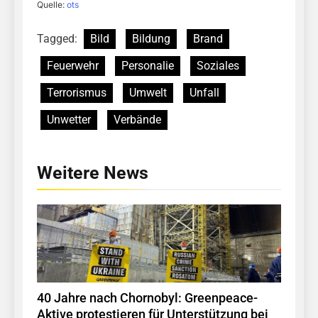
Quelle:
ots
Tagged:
Bild
Bildung
Brand
Feuerwehr
Personalie
Soziales
Terrorismus
Umwelt
Unfall
Unwetter
Verbände
Weitere News
40 Jahre nach Chornobyl: Greenpeace-
Aktive protestieren für Unterstützung bei