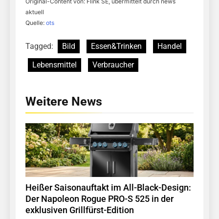
Original-Content von: Flink SE, übermittelt durch news
aktuell
Quelle:
ots
Tagged:
Bild
Essen&Trinken
Handel
Lebensmittel
Verbraucher
Weitere News
Heißer Saisonauftakt im All-Black-Design:
Der Napoleon Rogue PRO-S 525 in der
exklusiven Grillfürst-Edition