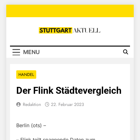
Skip
to
content
Stuttgart
Aktuell
MENU
HANDEL
Der Flink Städtevergleich
Redaktion
22. Februar 2023
Berlin (ots) –
– Flink teilt spannende Daten zum