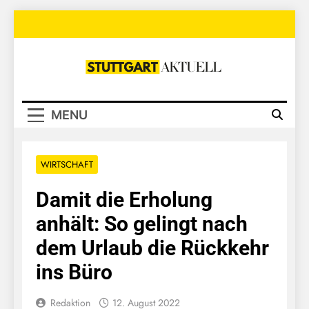
Skip
to
content
Stuttgart
Aktuell
MENU
WIRTSCHAFT
Damit die Erholung
anhält: So gelingt nach
dem Urlaub die Rückkehr
ins Büro
Redaktion
12. August 2022