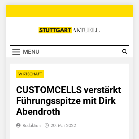
Skip
to
content
Stuttgart
Aktuell
MENU
WIRTSCHAFT
CUSTOMCELLS verstärkt
Führungsspitze mit Dirk
Abendroth
Redaktion
20. Mai 2022